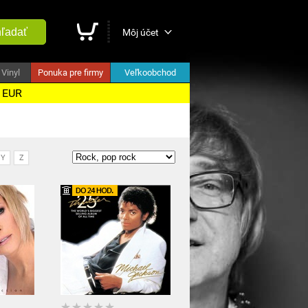
ľadať
Môj účet
Vinyl
Ponuka pre firmy
Veľkoobchod
5 EUR
Y
Z