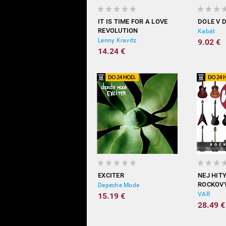
IT IS TIME FOR A LOVE
DOLE V 
REVOLUTION
Kabát
Lenny Kravitz
9.02 €
14.24 €
EXCITER
NEJ HITY
ROCKOV
Depeche Mode
VAR
15.19 €
28.49 €