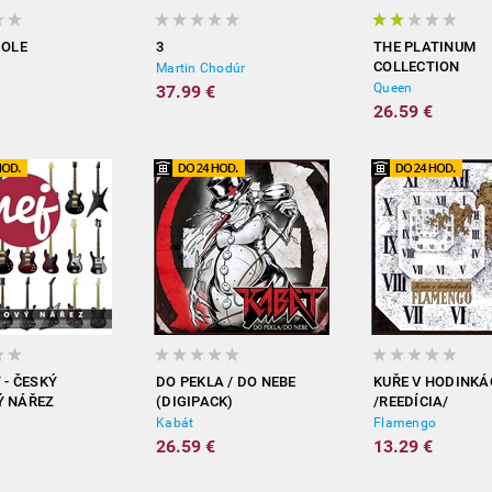
DOLE
3
THE PLATINUM
COLLECTION
Martin Chodúr
Queen
37.99 €
26.59 €
 - ČESKÝ
DO PEKLA / DO NEBE
KUŘE V HODINKÁ
Ý NÁŘEZ
(DIGIPACK)
/REEDÍCIA/
Kabát
Flamengo
26.59 €
13.29 €