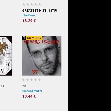
GREATEST HITS [18TR]
The Cure
13.29 €
CH
'01
Richard Müller
10.44 €