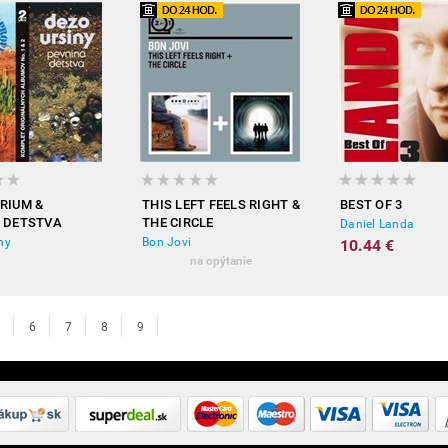
RIUM &
THIS LEFT FEELS RIGHT &
BEST OF 3
 DETSTVA
THE CIRCLE
Daniel Landa
ny
Bon Jovi
10.44 €
na opýtanie
6
7
8
9