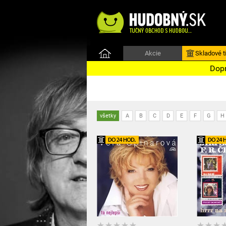
Akcie
Skladové ti
Dopr
všetky
A
B
C
D
E
F
G
H