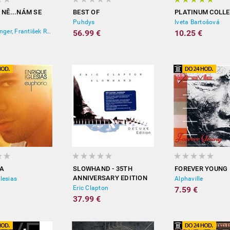
 NĚ...NÁM SE
BEST OF
PLATINUM COLL
Puhdys
Iveta Bartošová
Jiří Schelinger, František Ringo Čech
56.99 €
10.25 €
A
SLOWHAND - 35TH
FOREVER YOUNG
ANNIVERSARY EDITION
lesias
Alphaville
(DELUXE)
Eric Clapton
7.59 €
37.99 €