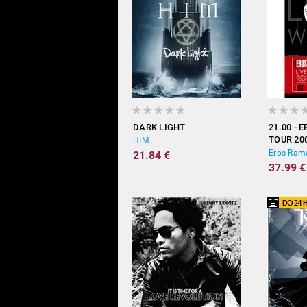
DARK LIGHT
21.00 - 
TOUR 20
HIM
Eros Rama
21.84 €
37.99 €