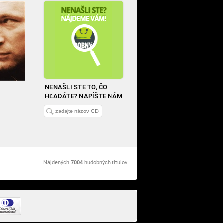
NENAŠLI STE TO, ČO
HĽADÁTE? NAPÍŠTE NÁM
Nájdených
7004
hudobných titulov