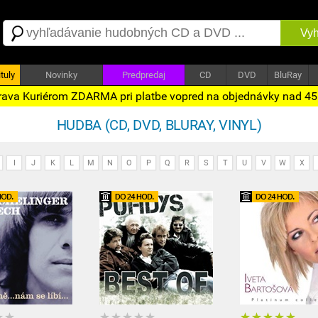
Vyh
tuly
Novinky
Predpredaj
CD
DVD
BluRay
ava Kuriérom ZDARMA pri platbe vopred na objednávky nad 4
HUDBA (CD, DVD, BLURAY, VINYL)
I
J
K
L
M
N
O
P
Q
R
S
T
U
V
W
X