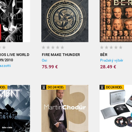
EROS LIVE WORLD
FIRE MAKE THUNDER
BĚR
09/2010
Osi
Pražský výběr
zzotti
75.99 €
28.49 €