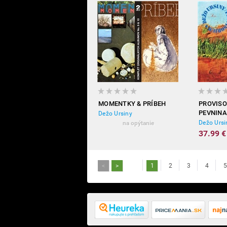
MOMENTKY & PRÍBEH
PROVISO
PEVNINA
Dežo Ursiny
Dežo Ursi
na opýtanie
37.99 €
<
>
1
2
3
4
5