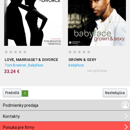
LOVE, MARRIAGE? & DIVORCE
GROWN & SEXY
Toni Braxton, Babyface
Babyface
33.24 €
na opýtanie
Predošlá
Nasledujúca
1
Podmienky predaja
Kontakty
Ponuka pre firmy