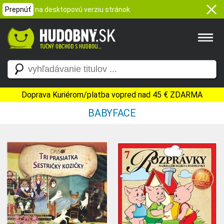
Prepnúť
na desktopovú verziu stránok
Doprava Kuriérom/platba vopred nad 45 € ZDARMA
BABYFACE