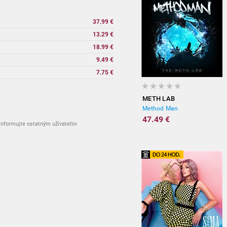
37.99 €
13.29 €
18.99 €
9.49 €
7.75 €
METH LAB
Method Man
47.49 €
nformujte ostatným užívateľov