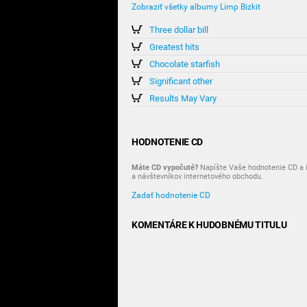
Zobraziť všetky albumy Limp Bizkit
Three dollar bill
Greatest hits
Chocolate starfish
Significant other
Results May Vary
HODNOTENIE CD
Máte CD vypočuté?
Napíšte Vaše hodnotenie CD a i
a návštevníkov internetového obchodu.
Zadať hodnotenie CD
KOMENTÁRE K HUDOBNÉMU TITULU