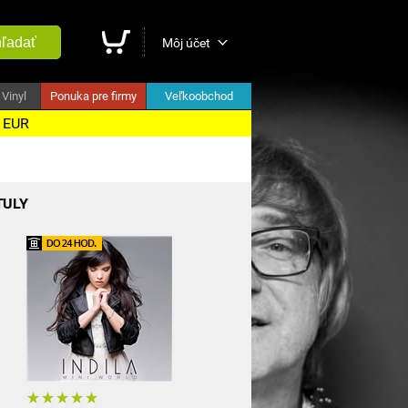
ľadať
Môj účet
Vinyl
Ponuka pre firmy
Veľkoobchod
5 EUR
TULY