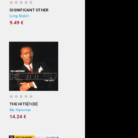
SIGNIFICANT OTHER
Limp Bizkit
9.49 €
THE HITS[1CD]
Mc Hammer
14.24 €