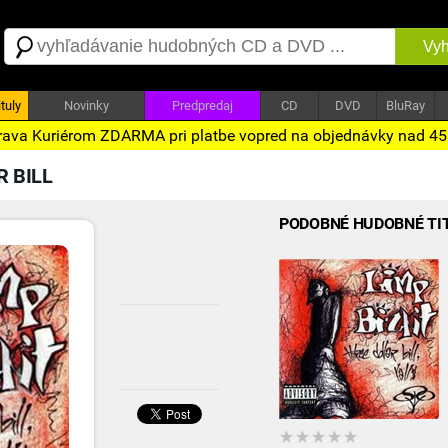
Vyh
tuly
Novinky
Predpredaj
CD
DVD
BluRay
ava Kuriérom ZDARMA pri platbe vopred na objednávky nad 4
 BILL
PODOBNÉ HUDOBNÉ TI