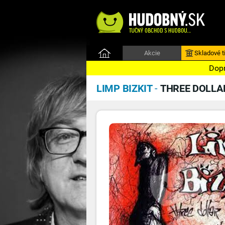
Akcie
Skladové ti
Dopr
LIMP BIZKIT
-
THREE DOLLAR