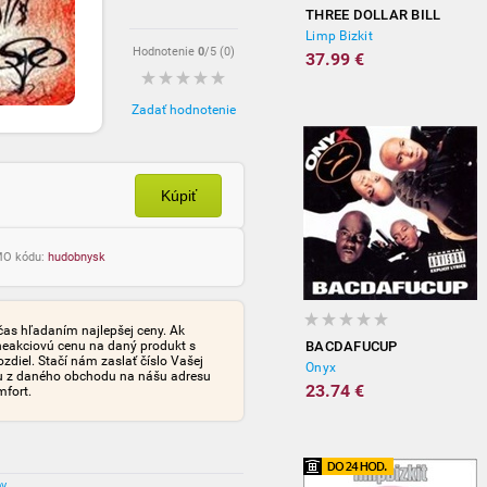
THREE DOLLAR BILL
Limp Bizkit
Hodnotenie
0
/5 (
0
)
37.99 €
Zadať hodnotenie
Kúpiť
OMO kódu:
hudobnysk
čas hľadaním najlepšej ceny. Ak
neakciovú cenu na daný produkt s
BACDAFUCUP
iel. Stačí nám zaslať číslo Vašej
Onyx
tu z daného obchodu na nášu adresu
23.74 €
mfort.
ov