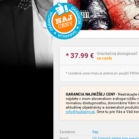
Orientačná dostupnosť:
* 37.99
€
na ceste
* Uvedená cena titulu je platná pri použití PR
GARANCIA NAJNIŽŠEJ CENY
- Nestrácajte 
nájdete v inom slovenskom e-shope nižšiu 
rovnakou dostupnosťou, dorovnáme Vám rozd
aktuálnej objednávky a screenshot produk
info@hudobny.sk
. Sme tu pre Vás a Váš ko
Zaradenie
:
Rap
Nosič
:
CD
Zobraziť ďalšie typy nosič