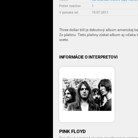
Počet nosičov
:
1
V ponuke od
:
19.07.2011
Three dollar bill je debutový album americkej kap
2x platinu. Tieto platiny získal album aj vďaka
svete.
INFORMÁCIE O INTERPRETOVI
PINK FLOYD