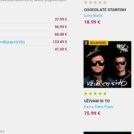
pníka psychedelického, neskôr progresívneho
CHOCOLATE STARFISH
Limp Bizkit
37.99 €
18.99 €
56.99 €
66.48 €
CD+Bluray+DVD)
123.49 €
47.49 €
UŽÍVAM SI TO
Kali a Peter Pann
75.99 €
rku.