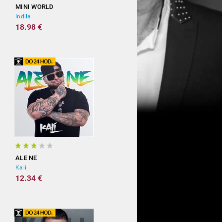
MINI WORLD
Indila
18.98 €
ALE NE
Kali
12.34 €