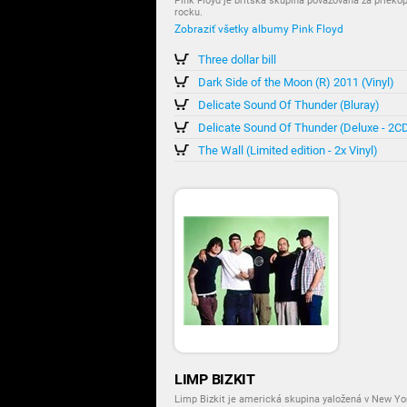
Pink Floyd je britská skupina považovaná za prieko
rocku.
Zobraziť všetky albumy Pink Floyd
Three dollar bill
Dark Side of the Moon (R) 2011 (Vinyl)
Delicate Sound Of Thunder (Bluray)
Delicate Sound Of Thunder (Deluxe - 2
The Wall (Limited edition - 2x Vinyl)
LIMP BIZKIT
Limp Bizkit je americká skupina yaložená v New Yo