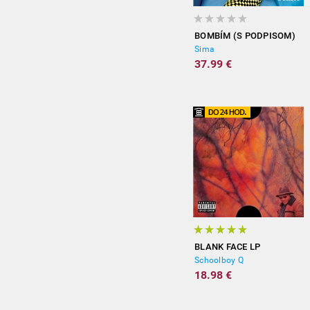
BOMBÍM (S PODPISOM)
Sima
37.99 €
BLANK FACE LP
Schoolboy Q
18.98 €