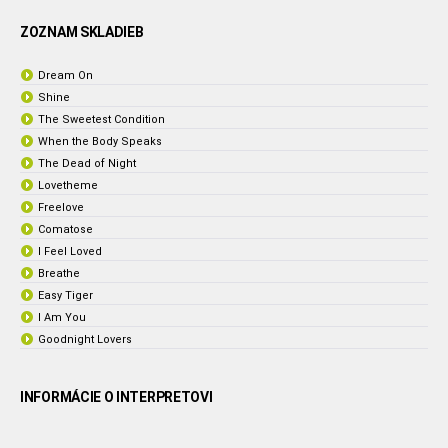
ZOZNAM SKLADIEB
Dream On
Shine
The Sweetest Condition
When the Body Speaks
The Dead of Night
Lovetheme
Freelove
Comatose
I Feel Loved
Breathe
Easy Tiger
I Am You
Goodnight Lovers
INFORMÁCIE O INTERPRETOVI