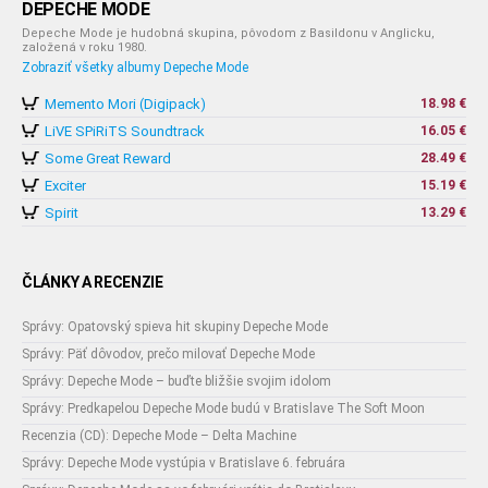
DEPECHE MODE
Depeche Mode je hudobná skupina, pôvodom z Basildonu v Anglicku,
založená v roku 1980.
Zobraziť všetky albumy Depeche Mode
Memento Mori (Digipack)
18.98 €
LiVE SPiRiTS Soundtrack
16.05 €
Some Great Reward
28.49 €
Exciter
15.19 €
Spirit
13.29 €
ČLÁNKY A RECENZIE
Správy: Opatovský spieva hit skupiny Depeche Mode
Správy: Päť dôvodov, prečo milovať Depeche Mode
Správy: Depeche Mode – buďte bližšie svojim idolom
Správy: Predkapelou Depeche Mode budú v Bratislave The Soft Moon
Recenzia (CD): Depeche Mode – Delta Machine
Správy: Depeche Mode vystúpia v Bratislave 6. februára