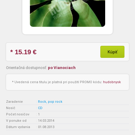
* 15.19
€
Kúpiť
Orientačná dostupnosť:
po Vianociach
* Uvedená cena titulu je platná pri použití PROMO kódu:
hudobnysk
Zaradenie
:
Rock, pop rock
Nosič
:
CD
Počet nosičov
:
1
V ponuke od
:
14.03.2014
Dátum vydania
:
01.08.2013