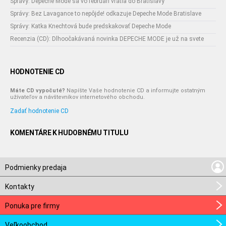
Správy: Depeche Mode sa vo februári vrátia do Bratislavy
Správy: Bez Lavagance to nepôjde! odkazuje Depeche Mode Bratislave
Správy: Katka Knechtová bude predskakovať Depeche Mode
Recenzia (CD): Dlhoočakávaná novinka DEPECHE MODE je už na svete
HODNOTENIE CD
Máte CD vypočuté?
Napíšte Vaše hodnotenie CD a informujte ostatným
užívateľov a návštevníkov internetového obchodu.
Zadať hodnotenie CD
KOMENTÁRE K HUDOBNÉMU TITULU
Podmienky predaja
Kontakty
Ponuka pre firmy
Veľkoobchod