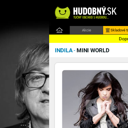
Akcie
Skladové ti
Dopr
INDILA
-
MINI WORLD