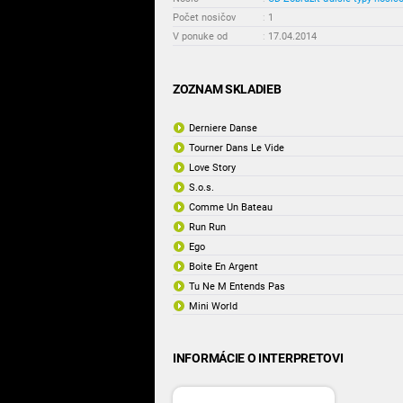
Počet nosičov
:
1
V ponuke od
:
17.04.2014
ZOZNAM SKLADIEB
Derniere Danse
Tourner Dans Le Vide
Love Story
S.o.s.
Comme Un Bateau
Run Run
Ego
Boite En Argent
Tu Ne M Entends Pas
Mini World
INFORMÁCIE O INTERPRETOVI