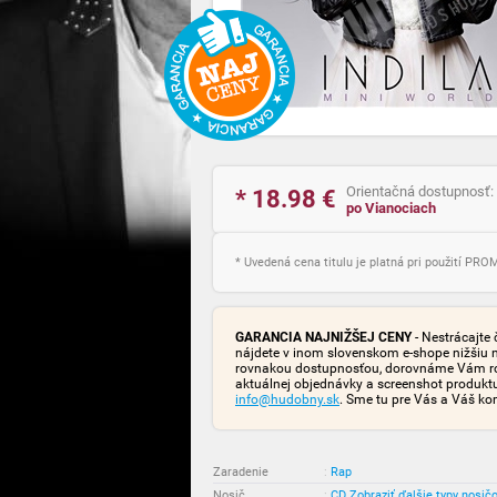
Orientačná dostupnosť:
* 18.98
€
po Vianociach
* Uvedená cena titulu je platná pri použití PR
GARANCIA NAJNIŽŠEJ CENY
- Nestrácajte 
nájdete v inom slovenskom e-shope nižšiu 
rovnakou dostupnosťou, dorovnáme Vám rozd
aktuálnej objednávky a screenshot produk
info@hudobny.sk
. Sme tu pre Vás a Váš ko
Zaradenie
:
Rap
Nosič
:
CD
Zobraziť ďalšie typy nosič