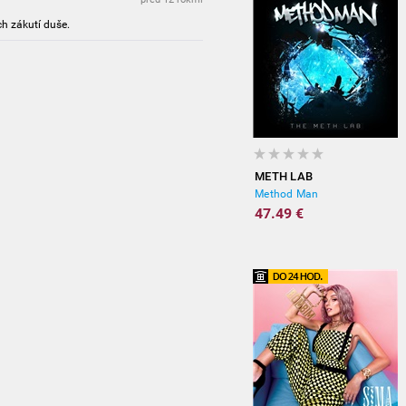
ch zákutí duše.
METH LAB
Method Man
47.49 €