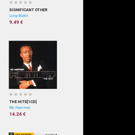
SIGNIFICANT OTHER
Limp Bizkit
9.49 €
THE HITS[1CD]
Mc Hammer
14.24 €