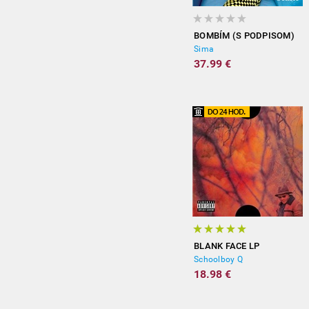
BOMBÍM (S PODPISOM)
Sima
37.99 €
BLANK FACE LP
Schoolboy Q
18.98 €