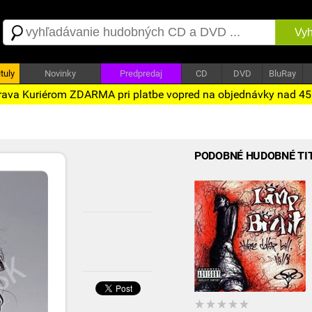
Vyh
tuly
Novinky
Predpredaj
CD
DVD
BluRay
ava Kuriérom ZDARMA pri platbe vopred na objednávky nad 4
PODOBNÉ HUDOBNÉ TI