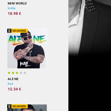
MINI WORLD
Indila
18.98 €
ALE NE
Kali
12.34 €