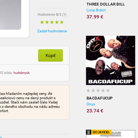
THREE DOLLAR BILL
Limp Bizkit
Hodnotenie
5
/5 (
1
)
37.99 €
Zadať hodnotenie
Kúpiť
OMO kódu:
hudobnysk
čas hľadaním najlepšej ceny. Ak
neakciovú cenu na daný produkt s
BACDAFUCUP
iel. Stačí nám zaslať číslo Vašej
Onyx
tu z daného obchodu na nášu adresu
23.74 €
mfort.
ov