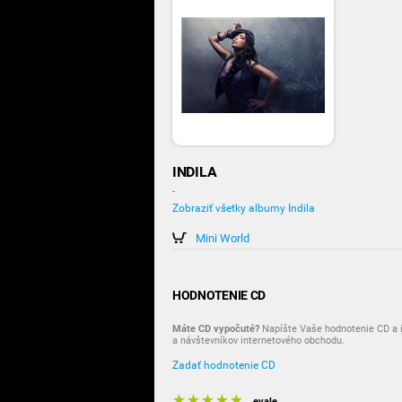
INDILA
-
Zobraziť všetky albumy Indila
Mini World
HODNOTENIE CD
Máte CD vypočuté?
Napíšte Vaše hodnotenie CD a i
a návštevníkov internetového obchodu.
Zadať hodnotenie CD
evale