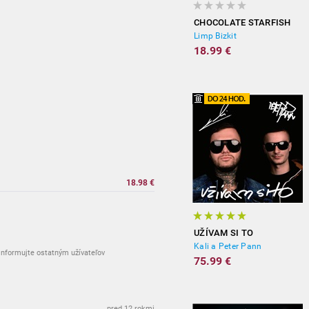
CHOCOLATE STARFISH
Limp Bizkit
18.99 €
18.98 €
UŽÍVAM SI TO
Kali a Peter Pann
nformujte ostatným užívateľov
75.99 €
pred 12 rokmi