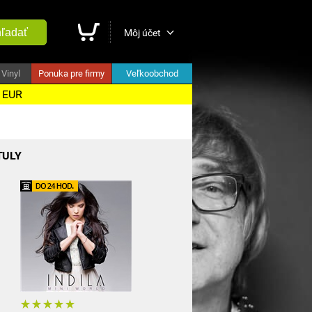
ľadať
Môj účet
Vinyl
Ponuka pre firmy
Veľkoobchod
5 EUR
TULY