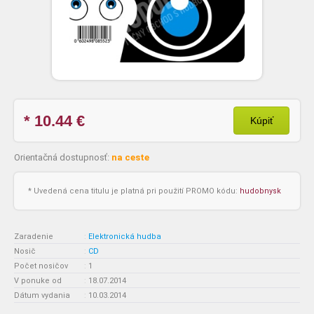
* 10.44
€
Kúpiť
Orientačná dostupnosť:
na ceste
* Uvedená cena titulu je platná pri použití PROMO kódu:
hudobnysk
Zaradenie
:
Elektronická hudba
Nosič
:
CD
Počet nosičov
:
1
V ponuke od
:
18.07.2014
Dátum vydania
:
10.03.2014