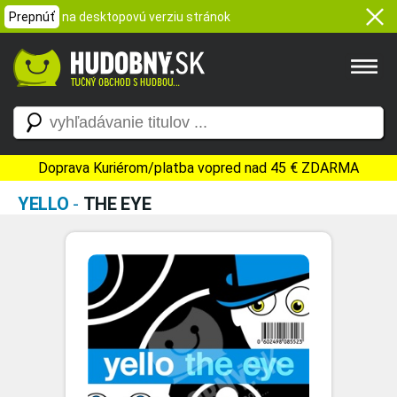
Prepnúť
na desktopovú verziu stránok
Doprava Kuriérom/platba vopred nad 45 € ZDARMA
YELLO
-
THE EYE