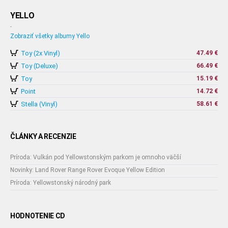
YELLO
-
Zobraziť všetky albumy Yello
Toy (2x Vinyl)
47.49 €
Toy (Deluxe)
66.49 €
Toy
15.19 €
Point
14.72 €
Stella (Vinyl)
58.61 €
ČLÁNKY A RECENZIE
Príroda: Vulkán pod Yellowstonským parkom je omnoho väčší
Novinky: Land Rover Range Rover Evoque Yellow Edition
Príroda: Yellowstonský národný park
HODNOTENIE CD