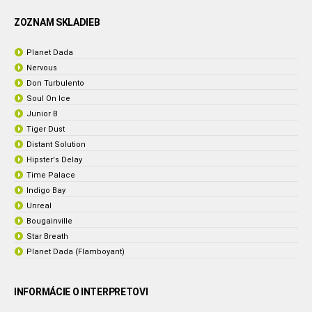
ZOZNAM SKLADIEB
Planet Dada
Nervous
Don Turbulento
Soul On Ice
Junior B
Tiger Dust
Distant Solution
Hipster's Delay
Time Palace
Indigo Bay
Unreal
Bougainville
Star Breath
Planet Dada (Flamboyant)
INFORMÁCIE O INTERPRETOVI