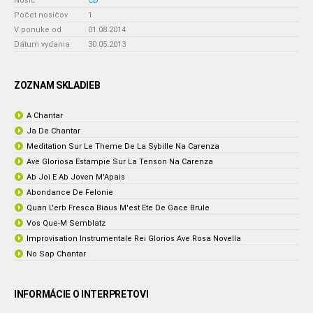
Nosič
:
CD
Počet nosičov
:
1
V ponuke od
:
01.08.2014
Dátum vydania
:
30.05.2013
ZOZNAM SKLADIEB
A Chantar
Ja De Chantar
Meditation Sur Le Theme De La Sybille Na Carenza
Ave Gloriosa Estampie Sur La Tenson Na Carenza
Ab Joi E Ab Joven M'Apais
Abondance De Felonie
Quan L'erb Fresca Biaus M'est Ete De Gace Brule
Vos Que-M Semblatz
Improvisation Instrumentale Rei Glorios Ave Rosa Novella
No Sap Chantar
INFORMÁCIE O INTERPRETOVI