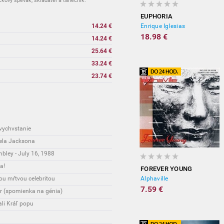
ckový spevák, skladateľ a tanečník.
EUPHORIA
14.24 €
Enrique Iglesias
18.98 €
14.24 €
25.64 €
33.24 €
23.74 €
vychvstanie
ela Jacksona
bley - July 16, 1988
a!
FOREVER YOUNG
ou mŕtvou celebritou
Alphaville
7.59 €
r (spomienka na génia)
ali Kráľ popu