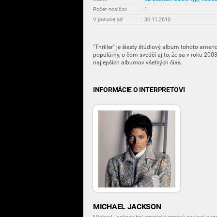
Počet nosičov
:
1
V ponuke od
:
30.11.2010
"Thriller" je šiesty štúdiový album tohoto amer
populárny, o čom svedčí aj to, že sa v roku 2003
najlepších albumov všetkých čias.
INFORMÁCIE O INTERPRETOVI
MICHAEL JACKSON