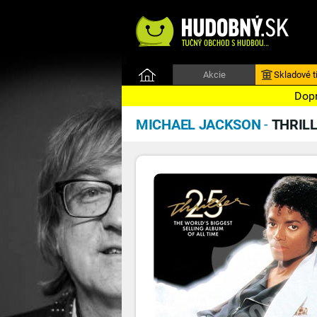
Akcie
Skladové ti
Dopr
MICHAEL JACKSON
-
THRIL