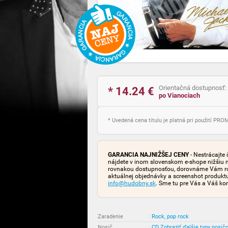
Orientačná dostupnosť:
* 14.24
€
po Vianociach
* Uvedená cena titulu je platná pri použití PR
GARANCIA NAJNIŽŠEJ CENY
- Nestrácajte 
nájdete v inom slovenskom e-shope nižšiu 
rovnakou dostupnosťou, dorovnáme Vám rozd
aktuálnej objednávky a screenshot produk
info@hudobny.sk
. Sme tu pre Vás a Váš ko
Zaradenie
:
Rock, pop rock
Nosič
:
CD
Zobraziť ďalšie typy nosič