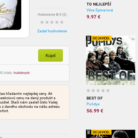
TO NEJLEPŠÍ
Věra Špinarová
Hodnotenie
0
/5 (
0
)
9.97 €
Zadať hodnotenie
Kúpiť
OMO kódu:
hudobnysk
čas hľadaním najlepšej ceny. Ak
neakciovú cenu na daný produkt s
BEST OF
iel. Stačí nám zaslať číslo Vašej
Puhdys
tu z daného obchodu na nášu adresu
56.99 €
mfort.
ov