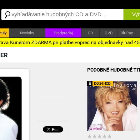
Vyh
tuly
Novinky
Predpredaj
CD
DVD
BluRay
ava Kuriérom ZDARMA pri platbe vopred na objednávky nad 4
LER
PODOBNÉ HUDOBNÉ TI