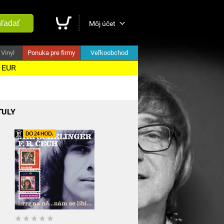
ľadať
Môj účet
Vinyl
Ponuka pre firmy
Veľkoobchod
5 EUR
TULY