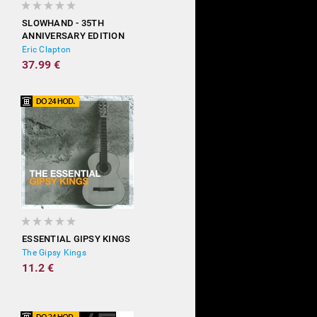
SLOWHAND - 35TH
ANNIVERSARY EDITION
(DELUXE)
Eric Clapton
37.99 €
ESSENTIAL GIPSY KINGS
The Gipsy Kings
11.2 €