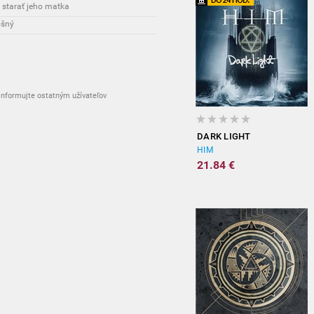
 starať jeho matka
ošný
nformujte ostatným užívateľov
DARK LIGHT
HIM
21.84 €