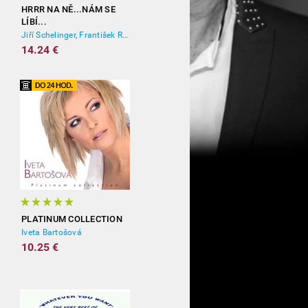
HRRR NA NĚ...NÁM SE
LÍBÍ...
Jiří Schelinger, František Ringo Čech
14.24 €
PLATINUM COLLECTION
Iveta Bartošová
10.25 €