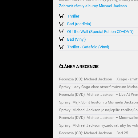
Michael Jackson bol americký popový, soulový, a ro
Zobraziť všetky albumy Michael Jackson
Thriller
Bad (reedícia)
Off the Wall (Special Edition CD+DVD)
Bad (Vinyl)
Thriller - Gatefold (Vinyl)
ČLÁNKY A RECENZIE
Recenzia (CD): Michael Jackson – Xcape - zmŕt
Správy: Lady Gaga chce otvoriť múzeum Micha
Recenzia (DVD): Michael Jackson – Live At Wem
Správy: Majk Spirit hosťom u Michaela Jackson
Správy: Michael Jackson je najlepšie zarábajúc
Recenzia (DVD): Michael Jackson – Moonwalke
Správy: Michael Jackson vyžadoval, aby ho vol
Recenzia (CD): Michael Jackson – Bad 25