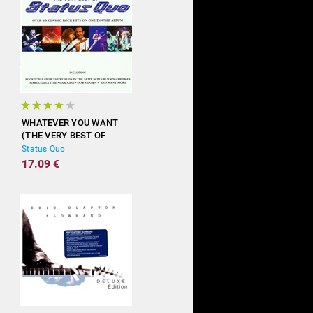
WHATEVER YOU WANT
(THE VERY BEST OF
STATUS QUO)
Status Quo
17.09 €