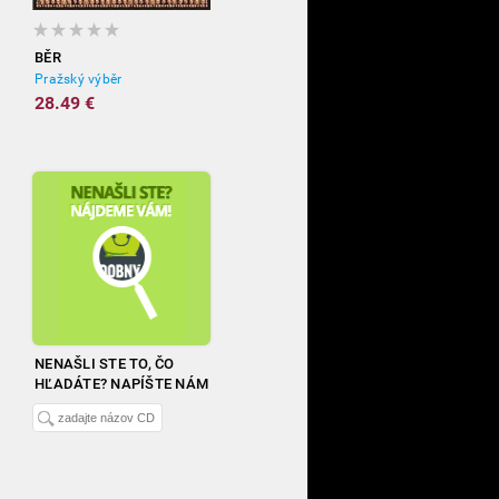
BĚR
Pražský výběr
28.49 €
NENAŠLI STE TO, ČO
HĽADÁTE? NAPÍŠTE NÁM