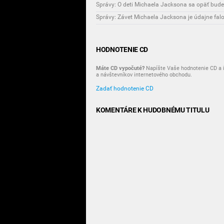
Správy: O deti Michaela Jacksona sa opäť bude
Správy: Závet Michaela Jacksona je údajne fal
HODNOTENIE CD
Máte CD vypočuté?
Napíšte Vaše hodnotenie CD a i
a návštevníkov internetového obchodu.
Zadať hodnotenie CD
KOMENTÁRE K HUDOBNÉMU TITULU