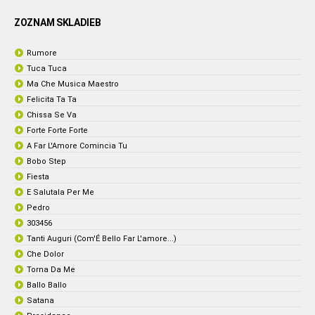
ZOZNAM SKLADIEB
Rumore
Tuca Tuca
Ma Che Musica Maestro
Felicita Ta Ta
Chissa Se Va
Forte Forte Forte
A Far L'Amore Comincia Tu
Bobo Step
Fiesta
E Salutala Per Me
Pedro
303456
Tanti Auguri (Com'É Bello Far L'amore...)
Che Dolor
Torna Da Me
Ballo Ballo
Satana