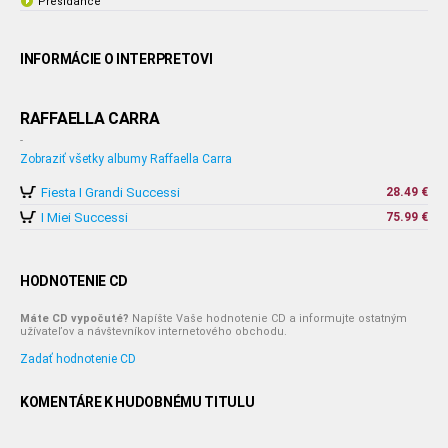
Presidance
INFORMÁCIE O INTERPRETOVI
RAFFAELLA CARRA
-
Zobraziť všetky albumy Raffaella Carra
Fiesta I Grandi Successi
28.49 €
I Miei Successi
75.99 €
HODNOTENIE CD
Máte CD vypočuté?
Napíšte Vaše hodnotenie CD a informujte ostatným
užívateľov a návštevníkov internetového obchodu.
Zadať hodnotenie CD
KOMENTÁRE K HUDOBNÉMU TITULU