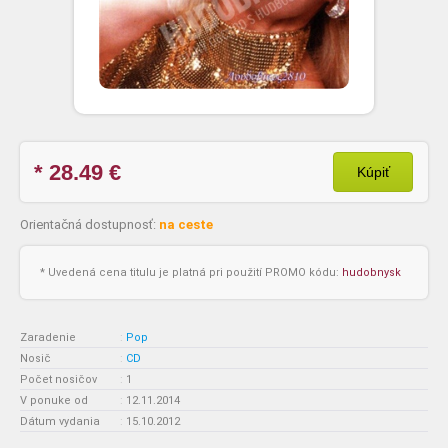
* 28.49
€
Kúpiť
Orientačná dostupnosť:
na ceste
* Uvedená cena titulu je platná pri použití PROMO kódu:
hudobnysk
Zaradenie
:
Pop
Nosič
:
CD
Počet nosičov
:
1
V ponuke od
:
12.11.2014
Dátum vydania
:
15.10.2012