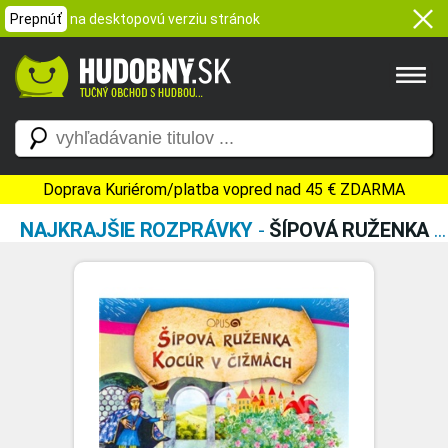
Prepnúť
na desktopovú verziu stránok
Doprava Kuriérom/platba vopred nad 45 € ZDARMA
NAJKRAJŠIE ROZPRÁVKY
-
ŠÍPOVÁ RUŽENKA / KOCÚR V ČIŽMÁCH