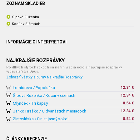
ZOZNAM SKLADIEB
Šípová Ruženka
Kocúr v čižmách
INFORMÁCIE O INTERPRETOVI
NAJKRAJŠIE ROZPRÁVKY
Po dlhých štyroch rokoch sa na trh vracia edícia najkrajšie rozprávky
vydavateľstva Opus.
Zobraziť všetky albumy Najkrajšie Rozprávky
Lomidrevo / Popoluška
12.34 €
Šípová Ruženka / Kocúr v čižmách
12.34 €
Mlynček - Tri kapsy
8.54 €
Janko Hraško / O dvanástich mesiacoch
12.34 €
Zlatovláska / Finist jasný sokol
8.54 €
ČLÁNKY A RECENZIE