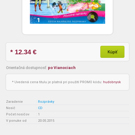
* 12.34
€
Kúpiť
Orientačná dostupnosť:
po Vianociach
* Uvedená cena titulu je platná pri použití PROMO kódu:
hudobnysk
Zaradenie
:
Rozprávky
Nosič
:
CD
Počet nosičov
:
1
V ponuke od
:
20.05.2015