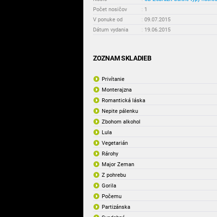
Počet nosičov
:
1
V ponuke od
:
09.07.2015
Dátum vydania
:
19.06.2015
ZOZNAM SKLADIEB
Privítanie
Monterajzna
Romantická láska
Nepite pálenku
Zbohom alkohol
Lula
Vegetarián
Rárohy
Major Zeman
Z pohrebu
Gorila
Počemu
Partizánska