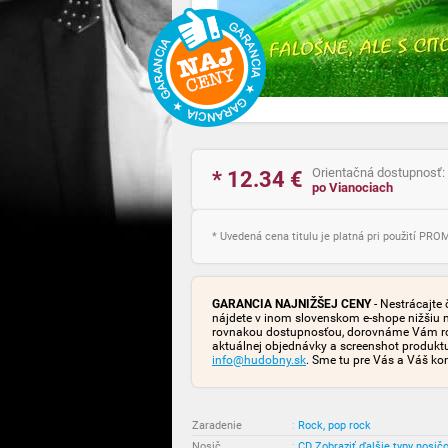
Orientačná dostupnosť:
* 12.34
€
po Vianociach
* Uvedená cena titulu je platná pri použití PR
GARANCIA NAJNIŽŠEJ CENY
- Nestrácajte 
nájdete v inom slovenskom e-shope nižšiu 
rovnakou dostupnosťou, dorovnáme Vám rozd
aktuálnej objednávky a screenshot produk
info@hudobny.sk
. Sme tu pre Vás a Váš ko
Zaradenie
:
Rock, pop rock
Nosič
:
CD
Zobraziť ďalšie typy nosič