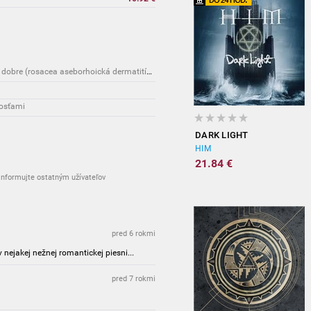
Choroby: Kožné ochorenia ktorým slniečko robí dobre (rosacea aseborhoická dermatitída)
nosťami
DARK LIGHT
HIM
21.84 €
nformujte ostatným užívateľov
pred 6 rokmi
nejakej nežnej romantickej piesni...
pred 7 rokmi