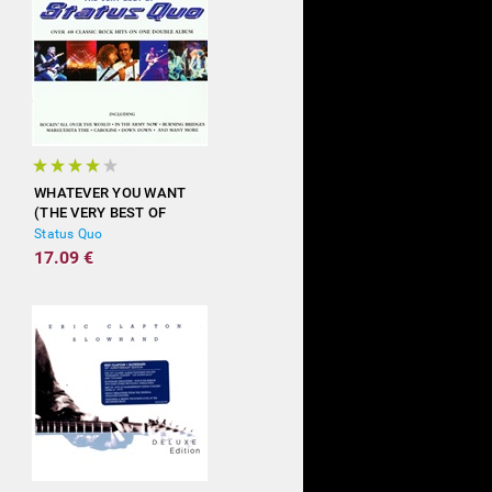
WHATEVER YOU WANT
(THE VERY BEST OF
STATUS QUO)
Status Quo
17.09 €