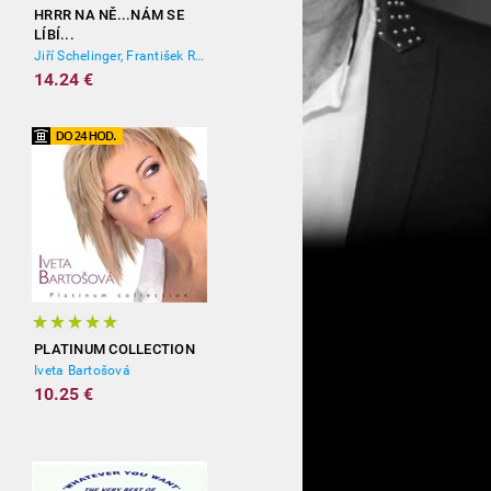
HRRR NA NĚ...NÁM SE
LÍBÍ...
Jiří Schelinger, František Ringo Čech
14.24 €
PLATINUM COLLECTION
Iveta Bartošová
10.25 €