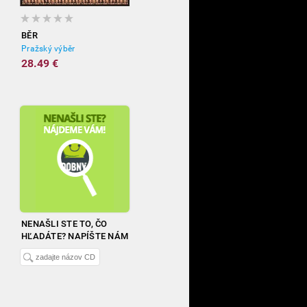
BĚR
Pražský výběr
28.49 €
NENAŠLI STE TO, ČO
HĽADÁTE? NAPÍŠTE NÁM