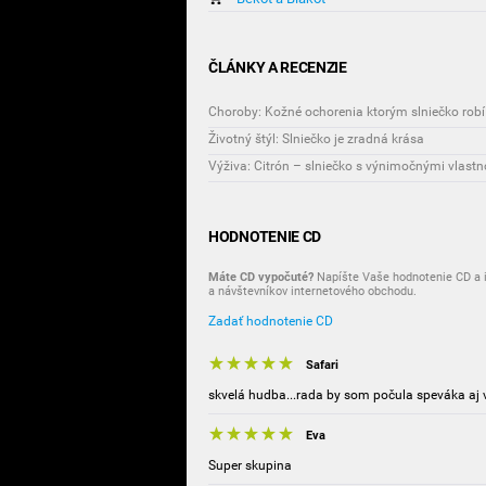
ČLÁNKY A RECENZIE
Životný štýl: Slniečko je zradná krása
Výživa: Citrón – slniečko s výnimočnými vlast
HODNOTENIE CD
Máte CD vypočuté?
Napíšte Vaše hodnotenie CD a i
a návštevníkov internetového obchodu.
Zadať hodnotenie CD
Safari
skvelá hudba...rada by som počula speváka aj v 
Eva
Super skupina