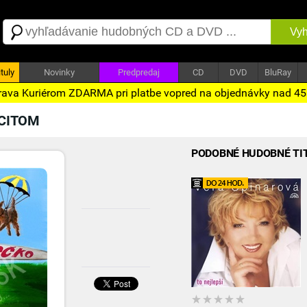
Vyh
tuly
Novinky
Predpredaj
CD
DVD
BluRay
ava Kuriérom ZDARMA pri platbe vopred na objednávky nad 4
 CITOM
PODOBNÉ HUDOBNÉ TI