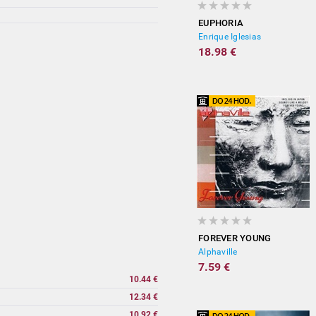
EUPHORIA
Enrique Iglesias
18.98 €
FOREVER YOUNG
Alphaville
7.59 €
10.44 €
12.34 €
10.92 €