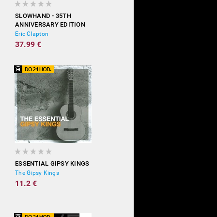
SLOWHAND - 35TH
ANNIVERSARY EDITION
(DELUXE)
Eric Clapton
37.99 €
ESSENTIAL GIPSY KINGS
The Gipsy Kings
11.2 €