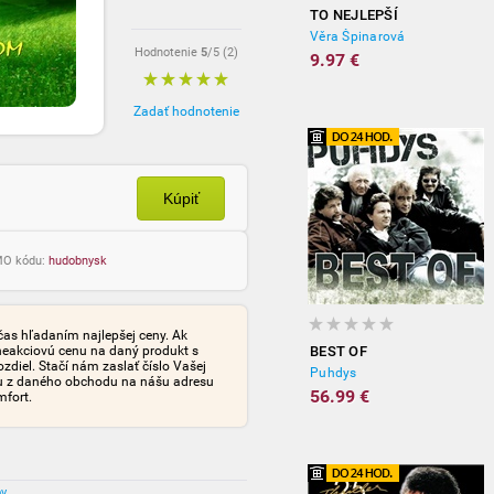
TO NEJLEPŠÍ
Věra Špinarová
Hodnotenie
5
/5 (
2
)
9.97 €
Zadať hodnotenie
Kúpiť
OMO kódu:
hudobnysk
čas hľadaním najlepšej ceny. Ak
neakciovú cenu na daný produkt s
BEST OF
iel. Stačí nám zaslať číslo Vašej
Puhdys
tu z daného obchodu na nášu adresu
56.99 €
mfort.
ov