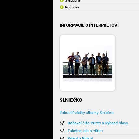
Svadobná
Rozlúčka
INFORMÁCIE O INTERPRETOVI
SLNIEČKO
-
Zobraziť všetky albumy Slniečko
Bašavel čiže Punto a Rybacé hlavy
Falošne, ale s citom
Bekot a Blakot