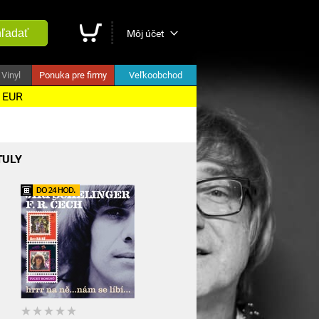
ľadať
Môj účet
Vinyl
Ponuka pre firmy
Veľkoobchod
5 EUR
TULY