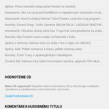
Správy: Prečo neustále stúpa počet havárií na cestách
Interesante: Ako sa vyvarovať konfliktom a nepríjemným situáciám na dovolenke
Interesante: Nový hudobný festival Tatra Flowers uzatvára svoj program naozajstnou špecialitou:
Novinky: Edvard Grieg - Violin Sonatas (MILAN PAĽA / LADISLAV FANZOWITZ)
Interesante: Víťazkou druhej série šou Tvoja tvár znie povedome sa stala...
Novinky: Klip Čistých tvarov uvedú na festivale v Írsku
Správy z domova: Karlove Vary sú stále v hre o zápis do UNESCO
Správy: Katt: Príbeh varhanov a hlasu, príbeh vlastnej cesty
Novinky: Čisté Tvary s apokalyptickým videoklipom
Životný štýl: Karlove Vary čaká mimoriadna sezóna, uplynulo 700 rokov od narodenia ich zakladateľa
HODNOTENIE CD
Máte CD vypočuté?
Napíšte Vaše hodnotenie CD a informujte ostatným
užívateľov a návštevníkov internetového obchodu.
Zadať hodnotenie CD
KOMENTÁRE K HUDOBNÉMU TITULU