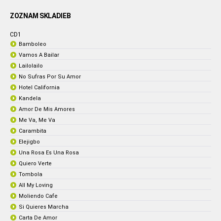
ZOZNAM SKLADIEB
CD1
Bamboleo
Vamos A Bailar
Lailolailo
No Sufras Por Su Amor
Hotel California
Kandela
Amor De Mis Amores
Me Va, Me Va
Carambita
Elejigbo
Una Rosa Es Una Rosa
Quiero Verte
Tombola
All My Loving
Moliendo Cafe
Si Quieres Marcha
Carta De Amor