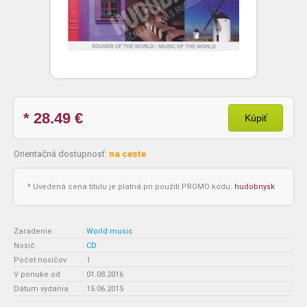
* 28.49
€
Kúpiť
Orientačná dostupnosť:
na ceste
* Uvedená cena titulu je platná pri použití PROMO kódu:
hudobnysk
Zaradenie
:
World music
Nosič
:
CD
Počet nosičov
:
1
V ponuke od
:
01.08.2016
Dátum vydania
:
15.06.2015