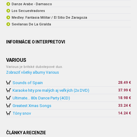
Danze Arabe - Damasco
Los Secuestradores
Medley: Fantasia Militar / El Sitio De Zaragoza
Sevilanas De La Giralda
INFORMÁCIE O INTERPRETOVI
VARIOUS
Various je britské dubstepové duo.
Zobraziť všetky albumy Various
Sounds of Spain
28.49 €
Karaoke hity pre malých aj veľkých (2x DVD)
37.99 €
Ultimate... 80s Dance Party (4CD)
18.98 €
Greatest Xmas Songs
33.24 €
Tóny snov
14.24 €
ČLÁNKY A RECENZIE