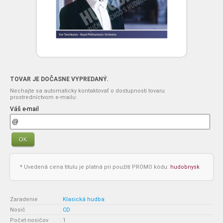
TOVAR JE DOČASNE VYPREDANÝ.
Nechajte sa automaticky kontaktovať o dostupnosti tovaru
prostredníctvom e-mailu:
Váš e-mail
OK
* Uvedená cena titulu je platná pri použití PROMO kódu:
hudobnysk
Zaradenie
:
Klasická hudba
Nosič
:
CD
Počet nosičov
:
1