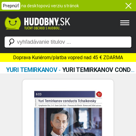
Prepnúť
na desktopovú verziu stránok
Doprava Kuriérom/platba vopred nad 45 € ZDARMA
YURI TEMIRKANOV
-
YURI TEMIRKANOV CONDUCTS TCHAIKOVSKY - SYMPHONIES NO. 1-6 (6CD)