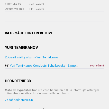
V ponuke od
:
03.10.2016
Dátum vydania
:
14.10.2016
INFORMÁCIE O INTERPRETOVI
YURI TEMIRKANOV
-
Zobraziť všetky albumy Yuri Temirkanov
vypredané
Yuri Temirkanov Conducts Tchaikovsky - Symphonies no. 1-6 (6CD)
HODNOTENIE CD
Máte CD vypočuté?
Napíšte Vaše hodnotenie CD a informujte ostatným
užívateľov a návštevníkov internetového obchodu.
Zadať hodnotenie CD