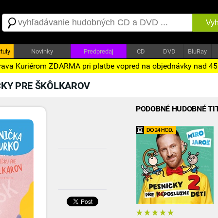
Vyh
tuly
Novinky
Predpredaj
CD
DVD
BluRay
ava Kuriérom ZDARMA pri platbe vopred na objednávky nad 4
ČKY PRE ŠKÔLKAROV
PODOBNÉ HUDOBNÉ TI