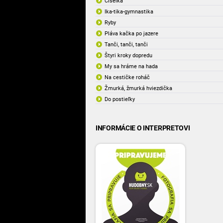
Číselká
Ika-tika-gymnastika
Ryby
Pláva kačka po jazere
Tanči, tanči, tanči
Štyri kroky dopredu
My sa hráme na hada
Na cestičke roháč
Žmurká, žmurká hviezdička
Do postieľky
INFORMÁCIE O INTERPRETOVI