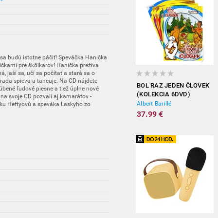
 sa budú istotne páčiť! Speváčka Hanička
ničkami pre škôlkarov! Hanička prežíva
á, jaší sa, učí sa počítať a stará sa o
rada spieva a tancuje. Na CD nájdete
BOL RAZ JEDEN ČLOVEK
bené ľudové piesne a tiež úplne nové
(KOLEKCIA 6DVD)
i na svoje CD pozvali aj kamarátov -
Albert Barillé
ku Heftyovú a speváka Laskyho zo
37.99 €