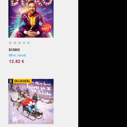
DISKO
Miro Jaroš
12.82 €