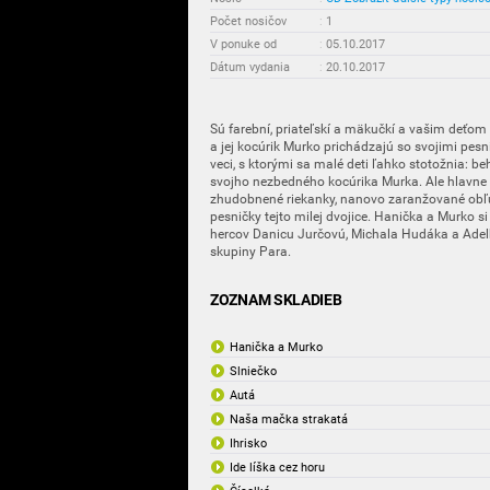
Počet nosičov
:
1
V ponuke od
:
05.10.2017
Dátum vydania
:
20.10.2017
Sú farební, priateľskí a mäkučkí a vašim deťom
a jej kocúrik Murko prichádzajú so svojimi pes
veci, s ktorými sa malé deti ľahko stotožnia: beh
svojho nezbedného kocúrika Murka. Ale hlavne 
zhudobnené riekanky, nanovo zaranžované obľú
pesničky tejto milej dvojice. Hanička a Murko s
hercov Danicu Jurčovú, Michala Hudáka a Adel
skupiny Para.
ZOZNAM SKLADIEB
Hanička a Murko
Slniečko
Autá
Naša mačka strakatá
Ihrisko
Ide líška cez horu