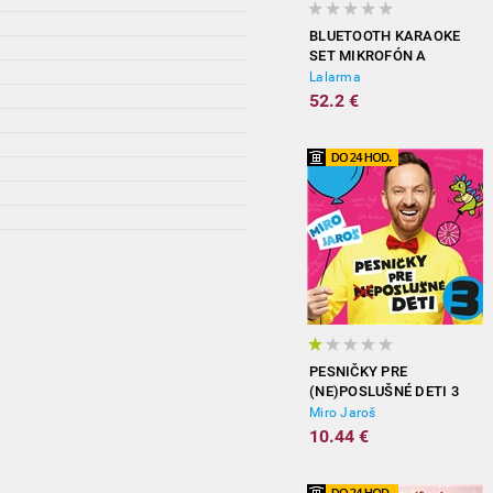
BLUETOOTH KARAOKE
SET MIKROFÓN A
REPRODUKTOR ŽLTÝ
Lalarma
52.2 €
PESNIČKY PRE
(NE)POSLUŠNÉ DETI 3
Miro Jaroš
10.44 €