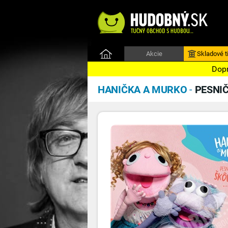
Akcie
Skladové ti
Dopr
HANIČKA A MURKO
-
PESNI