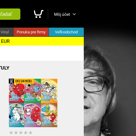
ľadať
Môj účet
Vinyl
Ponuka pre firmy
Veľkoobchod
5 EUR
TULY