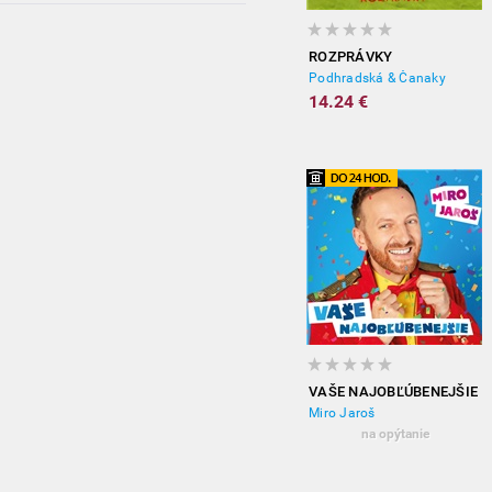
ROZPRÁVKY
Podhradská & Čanaky
14.24 €
VAŠE NAJOBĽÚBENEJŠIE
Miro Jaroš
na opýtanie