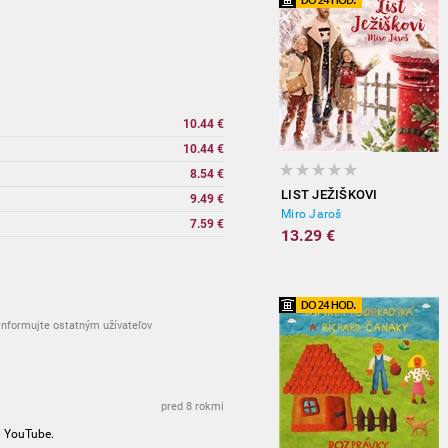
10.44 €
10.44 €
8.54 €
LIST JEŽIŠKOVI
9.49 €
Miro Jaroš
)
7.59 €
13.29 €
nformujte ostatným užívateľov
pred 8 rokmi
a YouTube.