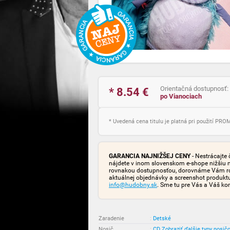
Orientačná dostupnosť:
* 8.54
€
po Vianociach
* Uvedená cena titulu je platná pri použití PR
GARANCIA NAJNIŽŠEJ CENY
- Nestrácajte 
nájdete v inom slovenskom e-shope nižšiu 
rovnakou dostupnosťou, dorovnáme Vám rozd
aktuálnej objednávky a screenshot produk
info@hudobny.sk
. Sme tu pre Vás a Váš ko
Zaradenie
:
Detské
Nosič
:
CD
Zobraziť ďalšie typy nosič