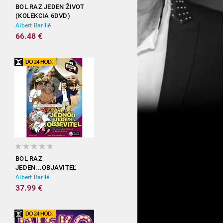
BOL RAZ JEDEN ŽIVOT
(KOLEKCIA 6DVD)
Albert Barillé
66.48 €
BOL RAZ
JEDEN...OBJAVITEĽ
(KOLEKCIA 6DVD)
Albert Barilé
37.99 €