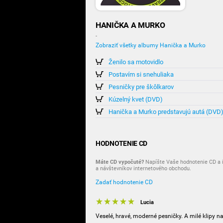
HANIČKA A MURKO
-
Zobraziť všetky albumy Hanička a Murko
Ženilo sa motovidlo
Postavím si snehuliaka
Pesničky pre škôlkarov
Kúzelný kvet (DVD)
Hanička a Murko predstavujú autá (DVD
HODNOTENIE CD
Máte CD vypočuté?
Napíšte Vaše hodnotenie CD a i
a návštevníkov internetového obchodu.
Zadať hodnotenie CD
Lucia
Veselé, hravé, moderné pesničky. A milé klipy n