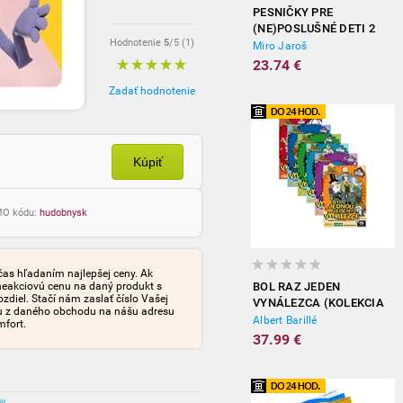
PESNIČKY PRE
(NE)POSLUŠNÉ DETI 2
Hodnotenie
5
/5 (
1
)
Miro Jaroš
23.74 €
Zadať hodnotenie
Kúpiť
OMO kódu:
hudobnysk
čas hľadaním najlepšej ceny. Ak
neakciovú cenu na daný produkt s
BOL RAZ JEDEN
iel. Stačí nám zaslať číslo Vašej
VYNÁLEZCA (KOLEKCIA
tu z daného obchodu na nášu adresu
6DVD)
Albert Barillé
mfort.
37.99 €
ov