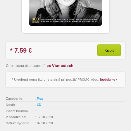
* 7.59
€
Kúpiť
Orientačná dostupnosť:
po Vianociach
* Uvedená cena titulu je platná pri použití PROMO kódu:
hudobnysk
Zaradenie
:
Pop
Nosič
:
CD
Počet nosičov
:
1
V ponuke od
:
12.10.2020
Dátum vydania
:
02.10.2020