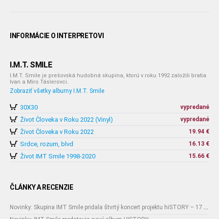
INFORMÁCIE O INTERPRETOVI
I.M.T. SMILE
I.M.T. Smile je prešovská hudobná skupina, ktorú v roku 1992 založili bratia
Ivan a Miro Táslerovci.
Zobraziť všetky albumy I.M.T. Smile
30X30
vypredané
Život Človeka v Roku 2022 (Vinyl)
vypredané
Život Človeka v Roku 2022
19.94 €
Srdce, rozum, blvd
16.13 €
Život IMT Smile 1998-2020
15.66 €
ČLÁNKY A RECENZIE
Novinky: Skupina IMT Smile pridala štvrtý koncert projektu hiSTORY – 17.12. Košice.