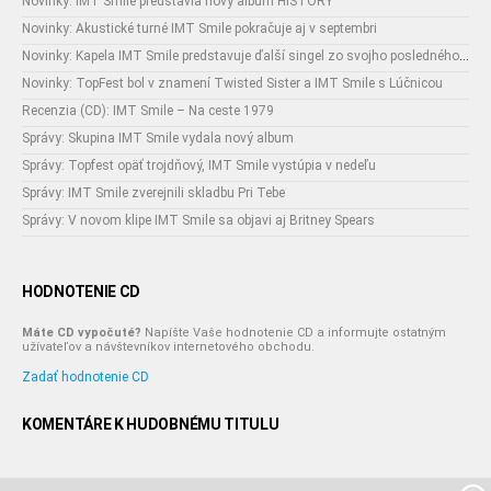
Novinky: IMT Smile predstavia nový album HISTORY
Novinky: Akustické turné IMT Smile pokračuje aj v septembri
Novinky: Kapela IMT Smile predstavuje ďalší singel zo svojho posledného albumu Na ceste 1979
Novinky: TopFest bol v znamení Twisted Sister a IMT Smile s Lúčnicou
Recenzia (CD): IMT Smile – Na ceste 1979
Správy: Skupina IMT Smile vydala nový album
Správy: Topfest opäť trojdňový, IMT Smile vystúpia v nedeľu
Správy: IMT Smile zverejnili skladbu Pri Tebe
Správy: V novom klipe IMT Smile sa objavi aj Britney Spears
HODNOTENIE CD
Máte CD vypočuté?
Napíšte Vaše hodnotenie CD a informujte ostatným
užívateľov a návštevníkov internetového obchodu.
Zadať hodnotenie CD
KOMENTÁRE K HUDOBNÉMU TITULU