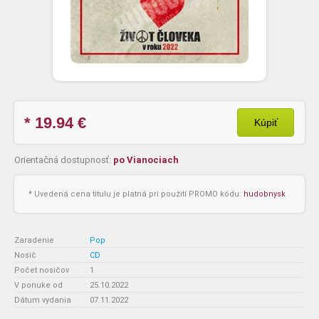
* 19.94
€
Kúpiť
Orientačná dostupnosť:
po Vianociach
* Uvedená cena titulu je platná pri použití PROMO kódu:
hudobnysk
Zaradenie
:
Pop
Nosič
:
CD
Počet nosičov
:
1
V ponuke od
:
25.10.2022
Dátum vydania
:
07.11.2022