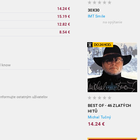
14.24 €
30X30
IMT Smile
15.19 €
na opýtanie
12.82 €
8.54 €
d know
nformujte ostatným užívateľov
BEST OF - 46 ZLATÝCH
HITŮ
Michal Tučný
14.24 €