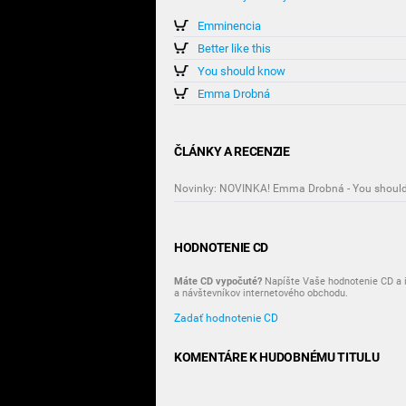
Emminencia
Better like this
You should know
Emma Drobná
ČLÁNKY A RECENZIE
Novinky: NOVINKA! Emma Drobná - You shoul
HODNOTENIE CD
Máte CD vypočuté?
Napíšte Vaše hodnotenie CD a i
a návštevníkov internetového obchodu.
Zadať hodnotenie CD
KOMENTÁRE K HUDOBNÉMU TITULU