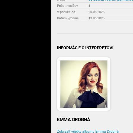
Počet nosičov
:
1
V ponuke od
:
20.05.2025
Dátum vydania
:
13.06.2025
INFORMÁCIE O INTERPRETOVI
EMMA DROBNÁ
-
Zobraziť všetky albumy Emma Drobná