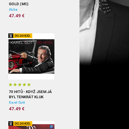
GOLD (MC)
Abba
47.49 €
70 HITŮ - KDYŽ JSEM JÁ
BYL TENKRÁT KLUK
(3CD)
Karel Gott
47.49 €