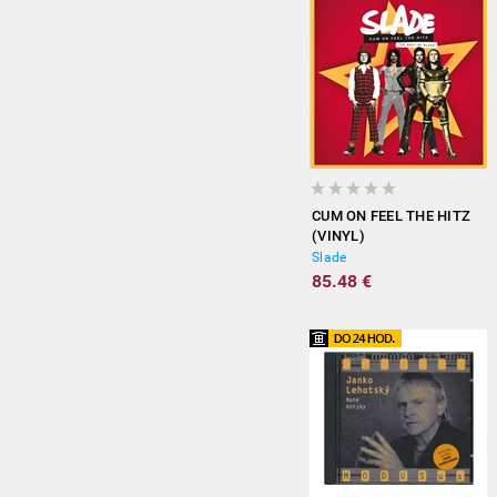
CUM ON FEEL THE HITZ
(VINYL)
Slade
85.48 €