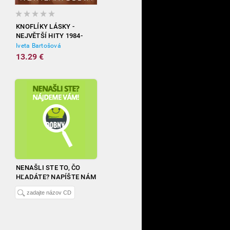
KNOFLÍKY LÁSKY -
NEJVĚTŠÍ HITY 1984-
2012
Iveta Bartošová
13.29 €
NENAŠLI STE TO, ČO
HĽADÁTE? NAPÍŠTE NÁM