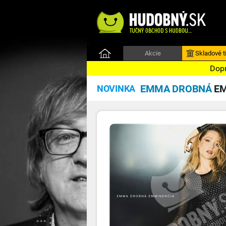
Akcie
Skladové ti
Dopr
EMMA DROBNÁ
E
NOVINKA