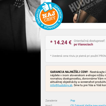
Orientačná dostupnosť:
* 14.24
€
po Vianociach
* Uvedená cena titulu je platná pri použití PR
GARANCIA NAJNIŽŠEJ CENY
- Nestrácajte 
nájdete v inom slovenskom e-shope nižšiu 
rovnakou dostupnosťou, dorovnáme Vám rozd
aktuálnej objednávky a screenshot produk
info@hudobny.sk
. Sme tu pre Vás a Váš ko
Zaradenie
:
Pop
Nosič
:
CD
Zobraziť ďalšie typy nosič