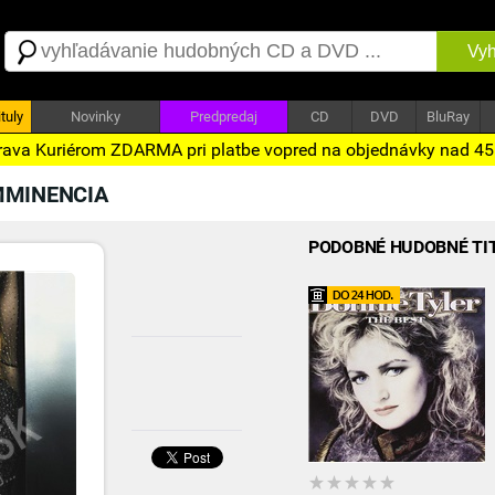
Vyh
tuly
Novinky
Predpredaj
CD
DVD
BluRay
ava Kuriérom ZDARMA pri platbe vopred na objednávky nad 4
MMINENCIA
PODOBNÉ HUDOBNÉ TI