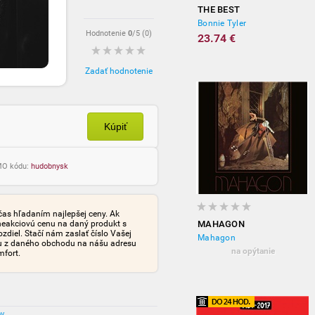
THE BEST
Bonnie Tyler
Hodnotenie
0
/5 (
0
)
23.74 €
Zadať hodnotenie
Kúpiť
OMO kódu:
hudobnysk
čas hľadaním najlepšej ceny. Ak
neakciovú cenu na daný produkt s
MAHAGON
iel. Stačí nám zaslať číslo Vašej
Mahagon
tu z daného obchodu na nášu adresu
na opýtanie
mfort.
ov