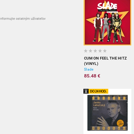
nformujte ostatným užívateľov
CUM ON FEEL THE HITZ
(VINYL)
Slade
85.48 €