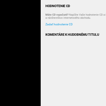
HODNOTENIE CD
Máte CD vypočuté?
Napíšte Vaše hodnotenie CD a i
a návštevníkov internetového obchodu.
Zadať hodnotenie CD
KOMENTÁRE K HUDOBNÉMU TITULU