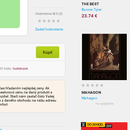
THE BEST
Bonnie Tyler
Hodnotenie
0
/5 (
0
)
23.74 €
Zadať hodnotenie
Kúpiť
OMO kódu:
hudobnysk
čas hľadaním najlepšej ceny. Ak
neakciovú cenu na daný produkt s
MAHAGON
iel. Stačí nám zaslať číslo Vašej
Mahagon
tu z daného obchodu na nášu adresu
na opýtanie
mfort.
ov