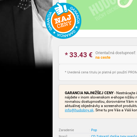
Orientačná dostupnosť:
* 33.43
€
na ceste
* Uvedená cena titulu je platná pri použití PR
GARANCIA NAJNIŽŠEJ CENY
- Nestrácajte 
nájdete v inom slovenskom e-shope nižšiu 
rovnakou dostupnosťou, dorovnáme Vám rozd
aktuálnej objednávky a screenshot produk
info@hudobny.sk
. Sme tu pre Vás a Váš ko
Zaradenie
:
Pop
Nosič
:
CD
Zobraziť ďalšie typy nosič