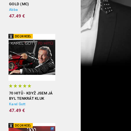
GOLD (MC)
Abba
47.49 €
70 HITŮ - KDYŽ JSEM JÁ
BYL TENKRÁT KLUK
(3CD)
Karel Gott
47.49 €