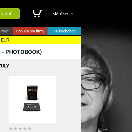
ľadať
Môj účet
Vinyl
Ponuka pre firmy
Veľkoobchod
5 EUR
E - PHOTOBOOK)
TULY