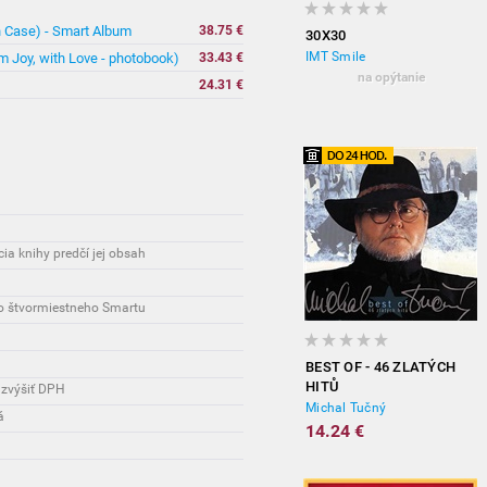
in Case) - Smart Album
38.75 €
30X30
IMT Smile
m Joy, with Love - photobook)
33.43 €
na opýtanie
)
24.31 €
cia knihy predčí jej obsah
ho štvormiestneho Smartu
BEST OF - 46 ZLATÝCH
HITŮ
 zvýšiť DPH
Michal Tučný
á
14.24 €