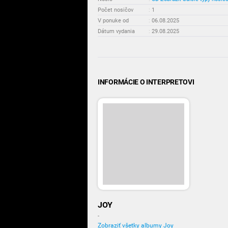
Počet nosičov
:
1
V ponuke od
:
06.08.2025
Dátum vydania
:
29.08.2025
INFORMÁCIE O INTERPRETOVI
JOY
-
Zobraziť všetky albumy Joy