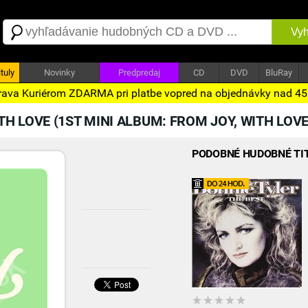
Vyh
tuly
Novinky
Predpredaj
CD
DVD
BluRay
ava Kuriérom ZDARMA pri platbe vopred na objednávky nad 4
TH LOVE (1ST MINI ALBUM: FROM JOY, WITH LOV
PODOBNÉ HUDOBNÉ TI