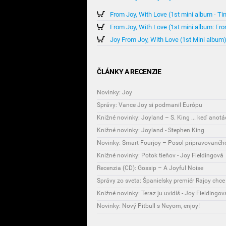
From Joy, With Love (1st mini album - T
From Joy, With Love (1st mini album: Fro
Joy From Joy, With Love (1st Mini album
ČLÁNKY A RECENZIE
Novinky: Joy
Správy: Vance Joy si podmanil Európu
Knižné novinky: Joyland – S. King ... keď anotá
Knižné novinky: Joyland - Stephen King
Novinky: Smart Fourjoy – Posol pripravované
Knižné novinky: Potok tieňov - Joy Fieldingová
Recenzia (CD): Gossip – A Joyful Noise
Správy zo sveta: Španielsky premiér Rajoy chce
Knižné novinky: Teraz ju uvidíš - Joy Fieldingov
Novinky: Nový Pitbull s Neyom, enjoy!