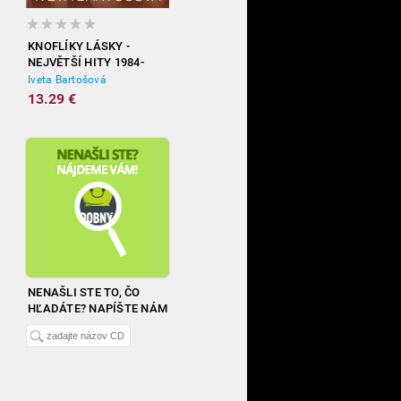
KNOFLÍKY LÁSKY -
NEJVĚTŠÍ HITY 1984-
2012
Iveta Bartošová
13.29 €
NENAŠLI STE TO, ČO
HĽADÁTE? NAPÍŠTE NÁM