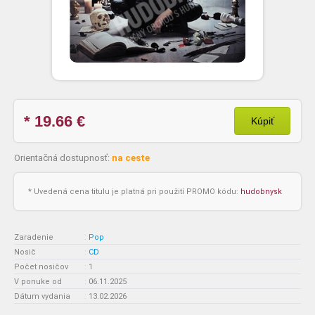
* 19.66
€
Kúpiť
Orientačná dostupnosť:
na ceste
* Uvedená cena titulu je platná pri použití PROMO kódu:
hudobnysk
Zaradenie
:
Pop
Nosič
:
CD
Počet nosičov
:
1
V ponuke od
:
06.11.2025
Dátum vydania
:
13.02.2026