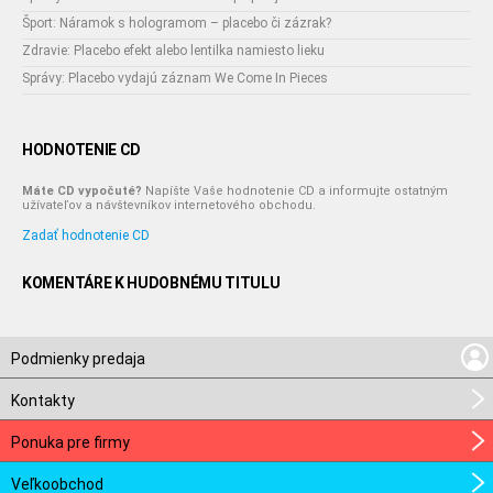
Šport: Náramok s hologramom – placebo či zázrak?
Zdravie: Placebo efekt alebo lentilka namiesto lieku
Správy: Placebo vydajú záznam We Come In Pieces
HODNOTENIE CD
Máte CD vypočuté?
Napíšte Vaše hodnotenie CD a informujte ostatným
užívateľov a návštevníkov internetového obchodu.
Zadať hodnotenie CD
KOMENTÁRE K HUDOBNÉMU TITULU
Podmienky predaja
Kontakty
Ponuka pre firmy
Veľkoobchod