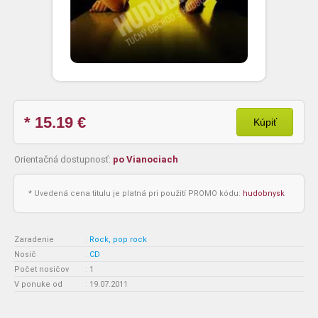
* 15.19
€
Kúpiť
Orientačná dostupnosť:
po Vianociach
* Uvedená cena titulu je platná pri použití PROMO kódu:
hudobnysk
Zaradenie
:
Rock, pop rock
Nosič
:
CD
Počet nosičov
:
1
V ponuke od
:
19.07.2011