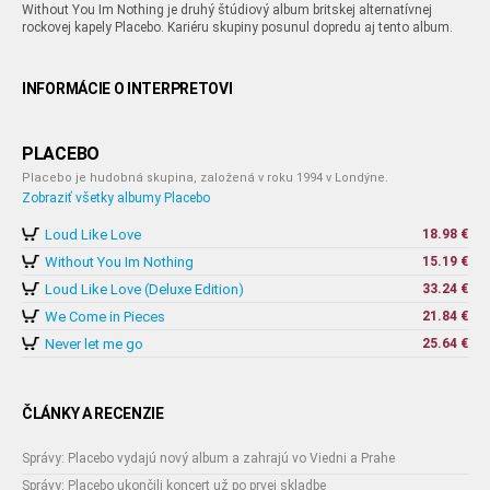
Without You Im Nothing je druhý štúdiový album britskej alternatívnej
rockovej kapely Placebo. Kariéru skupiny posunul dopredu aj tento album.
INFORMÁCIE O INTERPRETOVI
PLACEBO
Placebo je hudobná skupina, založená v roku 1994 v Londýne.
Zobraziť všetky albumy Placebo
Loud Like Love
18.98 €
Without You Im Nothing
15.19 €
Loud Like Love (Deluxe Edition)
33.24 €
We Come in Pieces
21.84 €
Never let me go
25.64 €
ČLÁNKY A RECENZIE
Správy: Placebo vydajú nový album a zahrajú vo Viedni a Prahe
Správy: Placebo ukončili koncert už po prvej skladbe