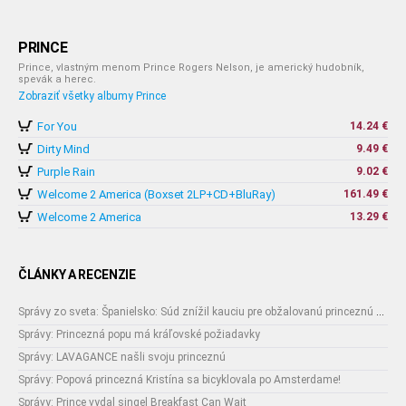
PRINCE
Prince, vlastným menom Prince Rogers Nelson, je americký hudobník,
spevák a herec.
Zobraziť všetky albumy Prince
For You
14.24 €
Dirty Mind
9.49 €
Purple Rain
9.02 €
Welcome 2 America (Boxset 2LP+CD+BluRay)
161.49 €
Welcome 2 America
13.29 €
ČLÁNKY A RECENZIE
Správy zo sveta: Španielsko: Súd znížil kauciu pre obžalovanú princeznú Cristinu
Správy: Princezná popu má kráľovské požiadavky
Správy: LAVAGANCE našli svoju princeznú
Správy: Popová princezná Kristína sa bicyklovala po Amsterdame!
Správy: Prince vydal singel Breakfast Can Wait