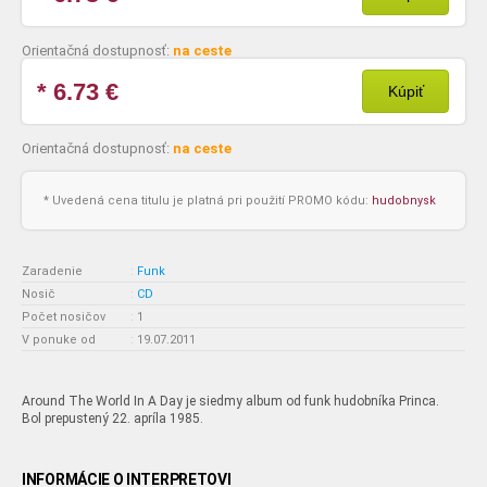
Orientačná dostupnosť:
na ceste
* 6.73
€
Kúpiť
Orientačná dostupnosť:
na ceste
* Uvedená cena titulu je platná pri použití PROMO kódu:
hudobnysk
Zaradenie
:
Funk
Nosič
:
CD
Počet nosičov
:
1
V ponuke od
:
19.07.2011
Around The World In A Day je siedmy album od funk hudobníka Princa.
Bol prepustený 22. apríla 1985.
INFORMÁCIE O INTERPRETOVI