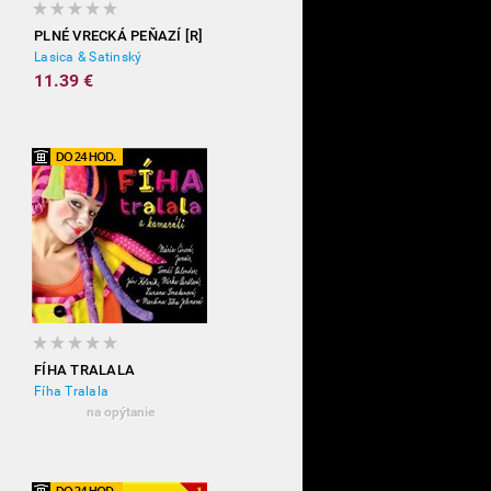
PLNÉ VRECKÁ PEŇAZÍ [R]
Lasica & Satinský
11.39 €
FÍHA TRALALA
Fíha Tralala
na opýtanie