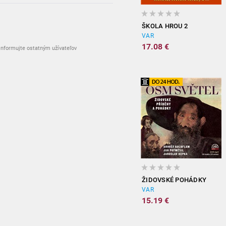
vypredané
ŠKOLA HROU 2
VAR
17.08 €
nformujte ostatným užívateľov
ŽIDOVSKÉ POHÁDKY
VAR
15.19 €