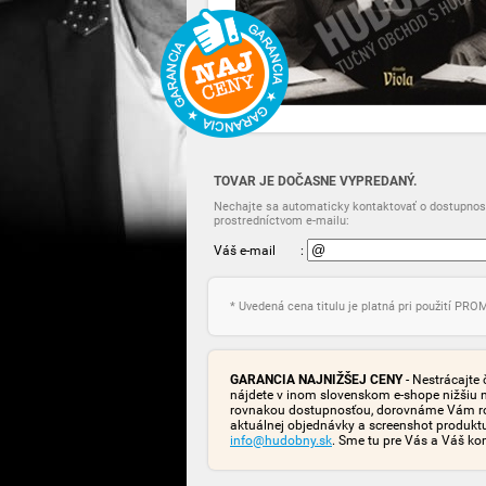
TOVAR JE DOČASNE VYPREDANÝ.
Nechajte sa automaticky kontaktovať o dostupnost
prostredníctvom e-mailu:
Váš e-mail
:
* Uvedená cena titulu je platná pri použití PR
GARANCIA NAJNIŽŠEJ CENY
- Nestrácajte 
nájdete v inom slovenskom e-shope nižšiu 
rovnakou dostupnosťou, dorovnáme Vám rozd
aktuálnej objednávky a screenshot produk
info@hudobny.sk
. Sme tu pre Vás a Váš ko