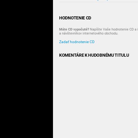
HODNOTENIE CD
Máte CD vypočuté?
Napíšte Vaše hodnotenie CD a i
a návštevníkov internetového obchodu.
Zadať hodnotenie CD
KOMENTÁRE K HUDOBNÉMU TITULU