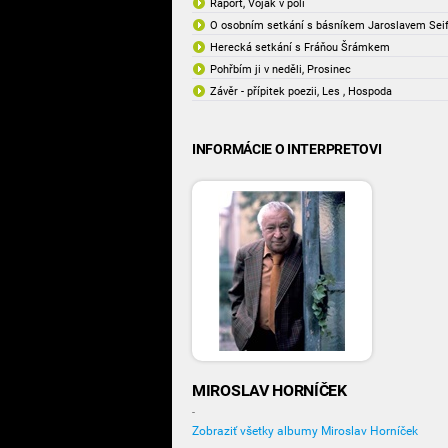
Raport, Voják v poli
O osobním setkání s básníkem Jaroslavem Sei
Herecká setkání s Fráňou Šrámkem
Pohřbím ji v neděli, Prosinec
Závěr - přípitek poezii, Les , Hospoda
INFORMÁCIE O INTERPRETOVI
MIROSLAV HORNÍČEK
-
Zobraziť všetky albumy Miroslav Horníček