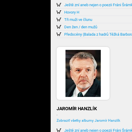
Ještě zní aneb nejen o poezii Fráni Šrám
Hovory H
Tři muži ve člunu
Den žen / den mužů
JAROMÍR HANZLÍK
-
Zobraziť všetky albumy Jaromír Hanzlík
Ještě zní aneb nejen o poezii Fráni Šrám