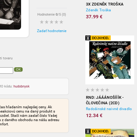
3X ZDENĚK TROŠKA
Zdeněk Troška
Hodnotenie
0
/5 (
0
)
37.99 €
Zadať hodnotenie
i tovaru
OK
OMO kódu:
hudobnysk
RND: JÁÁÁNOŠÍÍÍK -
ČLOVEČINA (2CD)
čas hľadaním najlepšej ceny. Ak
Radošinské naivné divadlo
neakciovú cenu na daný produkt s
12.34 €
iel. Stačí nám zaslať číslo Vašej
tu z daného obchodu na nášu adresu
mfort.