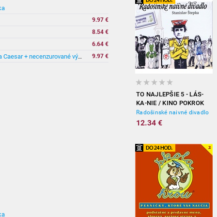
ka
vypredané
9.97 €
8.54 €
6.64 €
9.97 €
Předscény (Balada z hadrů Těžká Barbora Caesar + necenzurované výstupy)
TO NAJLEPŠIE 5 - LÁS-
KA-NIE / KINO POKROK
Radošinské naivné divadlo
12.34 €
ka