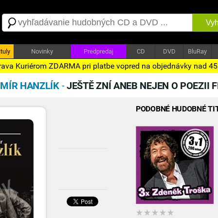
Vyh
tuly
Novinky
Predpredaj
CD
DVD
BluRay
ava Kuriérom ZDARMA pri platbe vopred na objednávky nad 4
MÍR HANZLÍK
-
JEŠTĚ ZNÍ ANEB NEJEN O POEZII
PODOBNÉ HUDOBNÉ TI