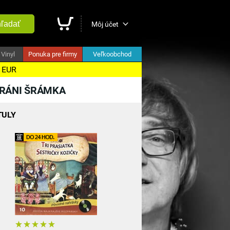
ľadať
Môj účet
Vinyl
Ponuka pre firmy
Veľkoobchod
5 EUR
 FRÁNI ŠRÁMKA
TULY