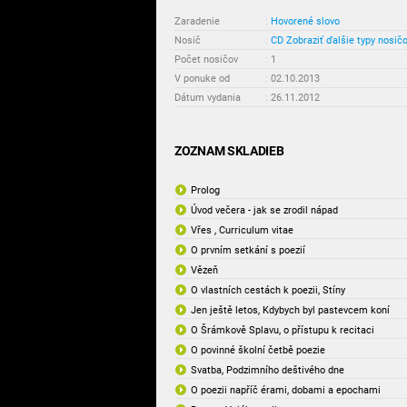
Zaradenie
:
Hovorené slovo
Nosič
:
CD
Zobraziť ďalšie typy nosič
Počet nosičov
:
1
V ponuke od
:
02.10.2013
Dátum vydania
:
26.11.2012
ZOZNAM SKLADIEB
Prolog
Úvod večera - jak se zrodil nápad
Vřes , Curriculum vitae
O prvním setkání s poezií
Vězeň
O vlastních cestách k poezii, Stíny
Jen ještě letos, Kdybych byl pastevcem koní
O Šrámkově Splavu, o přístupu k recitaci
O povinné školní četbě poezie
Svatba, Podzimního deštivého dne
O poezii napříč érami, dobami a epochami