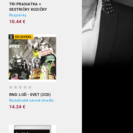
TRI PRASIATKA +
SESTRIČKY KOZIČKY
Rozprávky
10.44 €
RND: LOĎ - SVET (2CD)
Radošinské naivné divadlo
14.24 €