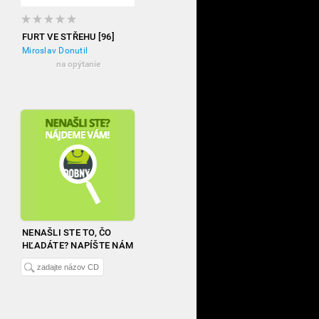
FURT VE STŘEHU [96]
Miroslav Donutil
na opýtanie
NENAŠLI STE TO, ČO
HĽADÁTE? NAPÍŠTE NÁM