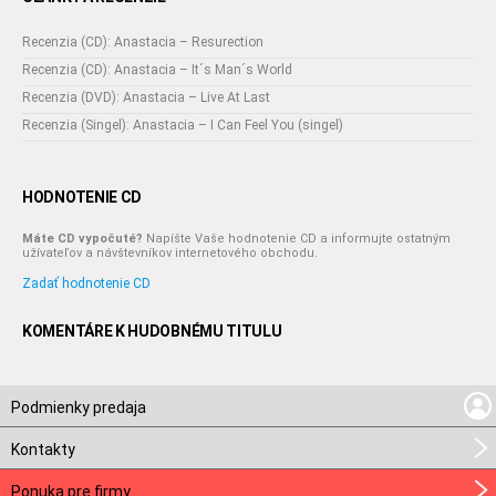
Recenzia (CD): Anastacia – Resurection
Recenzia (CD): Anastacia – It´s Man´s World
Recenzia (DVD): Anastacia – Live At Last
Recenzia (Singel): Anastacia – I Can Feel You (singel)
HODNOTENIE CD
Máte CD vypočuté?
Napíšte Vaše hodnotenie CD a informujte ostatným
užívateľov a návštevníkov internetového obchodu.
Zadať hodnotenie CD
KOMENTÁRE K HUDOBNÉMU TITULU
Podmienky predaja
Kontakty
Ponuka pre firmy