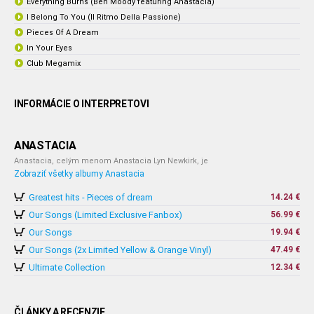
Everything Burns (Ben Moody featuring Anastacia)
I Belong To You (Il Ritmo Della Passione)
Pieces Of A Dream
In Your Eyes
Club Megamix
INFORMÁCIE O INTERPRETOVI
ANASTACIA
Anastacia, celým menom Anastacia Lyn Newkirk, je
Zobraziť všetky albumy Anastacia
Greatest hits - Pieces of dream
14.24 €
Our Songs (Limited Exclusive Fanbox)
56.99 €
Our Songs
19.94 €
Our Songs (2x Limited Yellow & Orange Vinyl)
47.49 €
Ultimate Collection
12.34 €
ČLÁNKY A RECENZIE