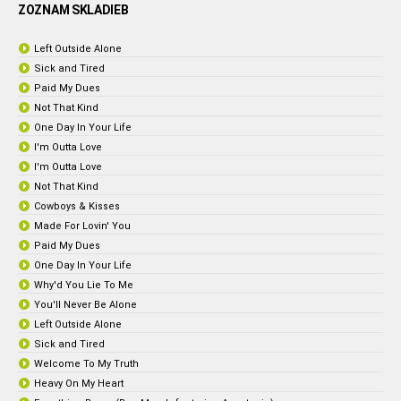
ZOZNAM SKLADIEB
Left Outside Alone
Sick and Tired
Paid My Dues
Not That Kind
One Day In Your Life
I'm Outta Love
I'm Outta Love
Not That Kind
Cowboys & Kisses
Made For Lovin' You
Paid My Dues
One Day In Your Life
Why'd You Lie To Me
You'll Never Be Alone
Left Outside Alone
Sick and Tired
Welcome To My Truth
Heavy On My Heart