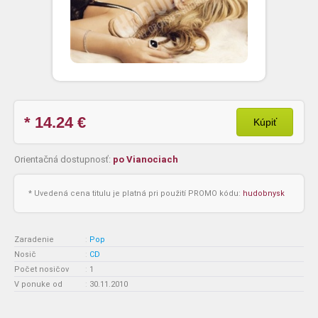
* 14.24
€
Kúpiť
Orientačná dostupnosť:
po Vianociach
* Uvedená cena titulu je platná pri použití PROMO kódu:
hudobnysk
Zaradenie
:
Pop
Nosič
:
CD
Počet nosičov
:
1
V ponuke od
:
30.11.2010