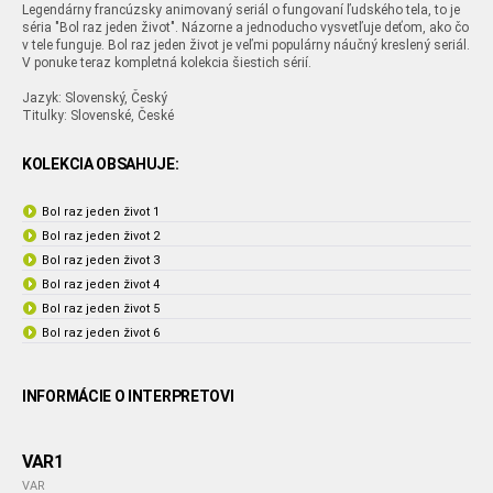
Legendárny francúzsky animovaný seriál o fungovaní ľudského tela, to je
séria "Bol raz jeden život". Názorne a jednoducho vysvetľuje deťom, ako čo
v tele funguje. Bol raz jeden život je veľmi populárny náučný kreslený seriál.
V ponuke teraz kompletná kolekcia šiestich sérií.
Jazyk: Slovenský, Český
Titulky: Slovenské, České
KOLEKCIA OBSAHUJE:
Bol raz jeden život 1
Bol raz jeden život 2
Bol raz jeden život 3
Bol raz jeden život 4
Bol raz jeden život 5
Bol raz jeden život 6
INFORMÁCIE O INTERPRETOVI
VAR1
VAR