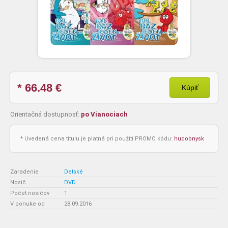
* 66.48
€
Kúpiť
Orientačná dostupnosť:
po Vianociach
* Uvedená cena titulu je platná pri použití PROMO kódu:
hudobnysk
Zaradenie
:
Detské
Nosič
:
DVD
Počet nosičov
:
1
V ponuke od
:
28.09.2016