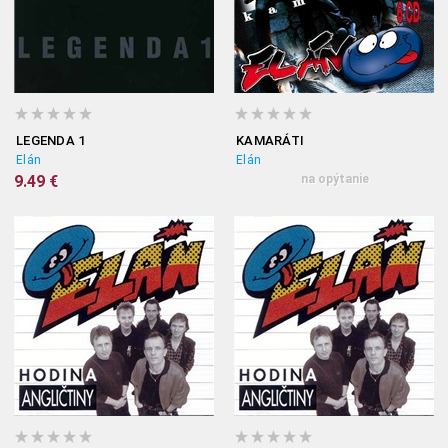
LEGENDA 1
KAMARÁTI
Elán
Elán
9.49 €
na opýtanie