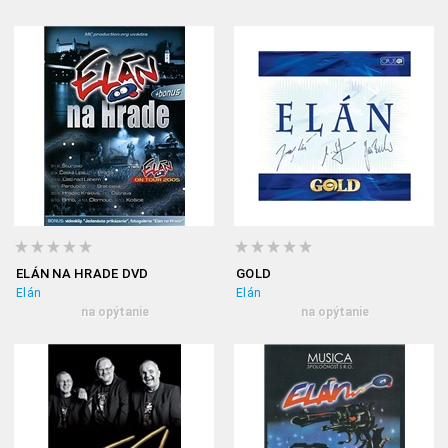
ELÁN NA HRADE DVD
GOLD
Elán
Elán
na opýtanie
na opýtanie