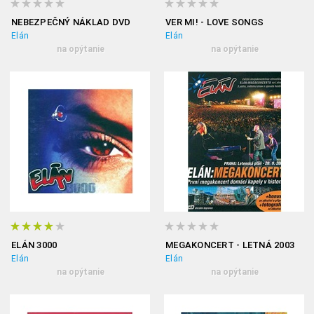
NEBEZPEČNÝ NÁKLAD DVD
VER MI! - LOVE SONGS
Elán
Elán
na opýtanie
na opýtanie
ELÁN 3000
MEGAKONCERT - LETNÁ 2003
Elán
Elán
na opýtanie
na opýtanie