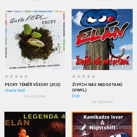
PECKY TÉMĚŘ VŠECKY (2CD)
ŽIVÝCH NÁS NEDOSTANÚ
(VINYL)
Vlasta Redl
Elán
na opýtanie
na opýtanie