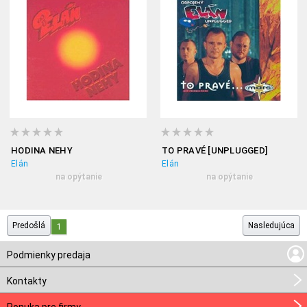
HODINA NEHY
TO PRAVÉ [UNPLUGGED]
Elán
Elán
na opýtanie
na opýtanie
Predošlá
Nasledujúca
1
Podmienky predaja
Kontakty