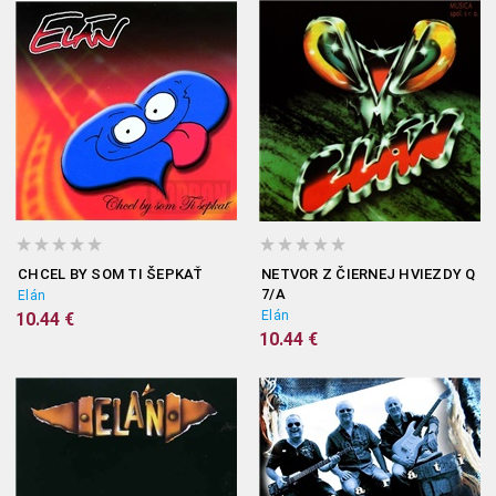
CHCEL BY SOM TI ŠEPKAŤ
NETVOR Z ČIERNEJ HVIEZDY Q
7/A
Elán
Elán
10.44 €
10.44 €