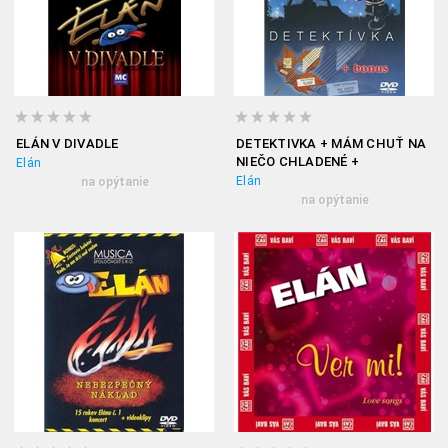
ELÁN V DIVADLE
DETEKTIVKA + MÁM CHUŤ NA
NIEČO CHLADENÉ +
Elán
BRATISLAVSKÁ LÝRA 1986 LIVE
Elán
na opýtanie
na opýtanie