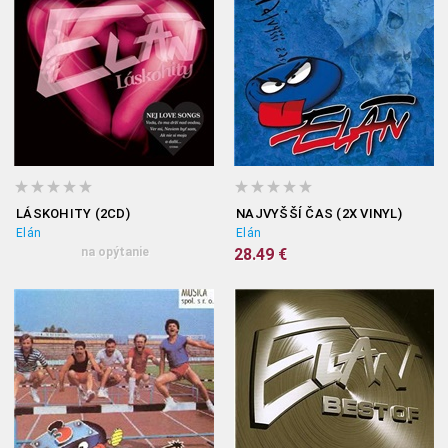
LÁSKOHITY (2CD)
NAJVYŠŠÍ ČAS (2X VINYL)
Elán
Elán
na opýtanie
28.49 €