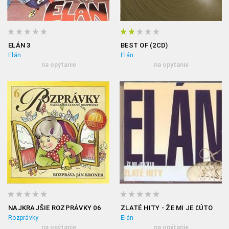
ELÁN 3
BEST OF (2CD)
Elán
Elán
na opýtanie
na opýtanie
NAJKRAJŠIE ROZPRÁVKY 06
ZLATÉ HITY - ŽE MI JE ĽÚTO
Rozprávky
Elán
na opýtanie
na opýtanie