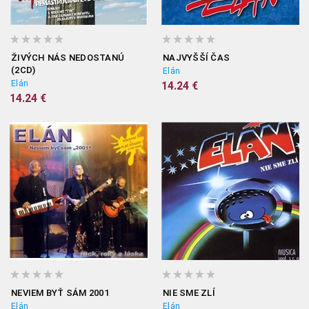
ŽIVÝCH NÁS NEDOSTANÚ
NAJVYŠŠÍ ČAS
(2CD)
Elán
Elán
14.24 €
14.24 €
NEVIEM BYŤ SÁM 2001
NIE SME ZLÍ
Elán
Elán