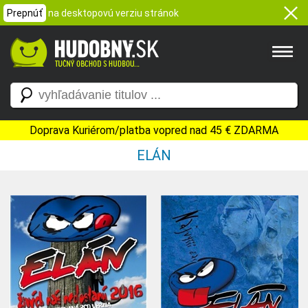
Prepnúť
na desktopovú verziu stránok
Doprava Kuriérom/platba vopred nad 45 € ZDARMA
ELÁN