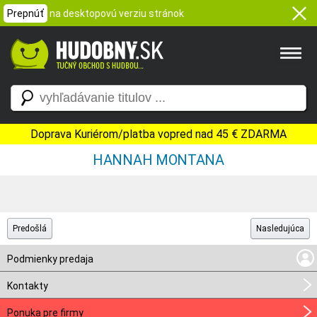
Prepnúť
na desktopovú verziu stránok
Doprava Kuriérom/platba vopred nad 45 € ZDARMA
HANNAH MONTANA
Predošlá
Nasledujúca
Podmienky predaja
Kontakty
Ponuka pre firmy