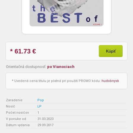
* 61.73
€
Kúpiť
Orientačná dostupnosť:
po Vianociach
* Uvedená cena titulu je platná pri použití PROMO kódu:
hudobnysk
Zaradenie
:
Pop
Nosič
:
LP
Počet nosičov
:
1
V ponuke od
:
31.03.2023
Dátum vydania
:
29.09.2017