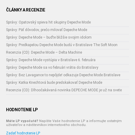
ČLÁNKY A RECENZIE
Správy: Opatovský spieva hit skupiny Depeche Mode
Správy: Päť dôvodov, prečo milovať Depeche Mode
Správy: Depeche Mode – buďte bližšie svojim idolom
Správy: Predkapelou Depeche Mode budú v Bratislave The Soft Moon
Recenzia (CD): Depeche Mode – Delta Machine
Správy: Depeche Mode vystúpia v Bratislave 6. februára
Správy: Depeche Mode sa vo februári vrátia do Bratislavy
Správy: Bez Lavagance to nepôjde! odkazuje Depeche Mode Bratislave
Správy: Katka Knechtová bude predskakovať Depeche Mode
Recenzia (CD): Dlhoočakávaná novinka DEPECHE MODE je už na svete
HODNOTENIE LP
Máte LP vypočuté?
Napíšte Vaše hodnotenie LP a informujte ostatným
užívateľov a návštevníkov internetového obchodu.
Zadať hodnotenie LP