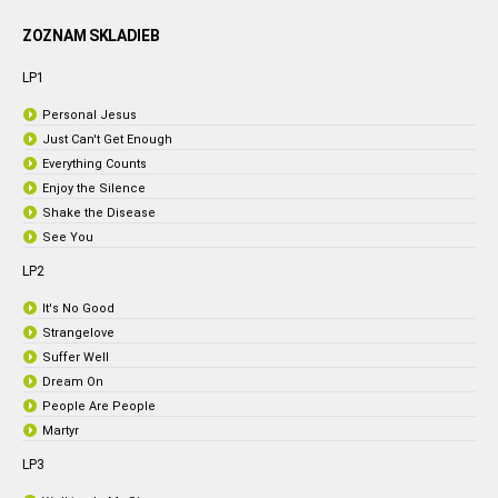
ZOZNAM SKLADIEB
LP1
Personal Jesus
Just Can't Get Enough
Everything Counts
Enjoy the Silence
Shake the Disease
See You
LP2
It's No Good
Strangelove
Suffer Well
Dream On
People Are People
Martyr
LP3