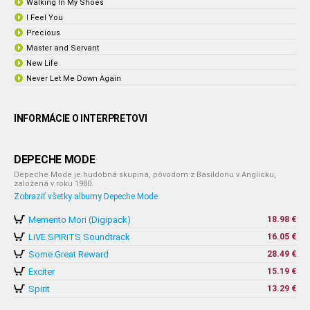
Walking In My Shoes
I Feel You
Precious
Master and Servant
New Life
Never Let Me Down Again
INFORMÁCIE O INTERPRETOVI
DEPECHE MODE
Depeche Mode je hudobná skupina, pôvodom z Basildonu v Anglicku,
založená v roku 1980.
Zobraziť všetky albumy Depeche Mode
Memento Mori (Digipack)
18.98 €
LiVE SPiRiTS Soundtrack
16.05 €
Some Great Reward
28.49 €
Exciter
15.19 €
Spirit
13.29 €