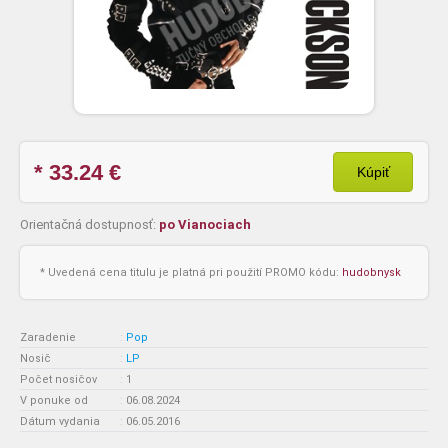
* 33.24
€
Kúpiť
Orientačná dostupnosť:
po Vianociach
* Uvedená cena titulu je platná pri použití PROMO kódu:
hudobnysk
Zaradenie
:
Pop
Nosič
:
LP
Počet nosičov
:
1
V ponuke od
:
06.08.2024
Dátum vydania
:
06.05.2016