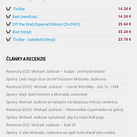
Thriller
14.24 €
Bad (reedícia)
14.24 €
Off the Wall (Special Edition CD+DVD)
25.64 €
Bad (Vinyl)
33.24 €
Thriller - Gatefold (Vinyl)
23.74 €
ČLÁNKY A RECENZIE
Recenzia (CD): Michael Jackson – Xcape - zmŕtvychvstanie
Správy: Lady Gaga chce otvoriť múzeum Michaela Jacksona
Recenzia (DVD): Michael Jackson – Live At Wembley - July 16, 1988
Správy: Majk Spirit hosťom u Michaela Jacksona!
Správy: Michael Jackson je najlepšie zarábajúcou mŕtvou celebritou
Recenzia (DVD): Michael Jackson – Moonwalker (spomienka na génia)
Správy: Michael Jackson vyžadoval, aby ho volali Kráľ popu
Recenzia (CD): Michael Jackson – Bad 25
Správy: O deti Michaela Jacksona sa opäť bude starať jeho matka