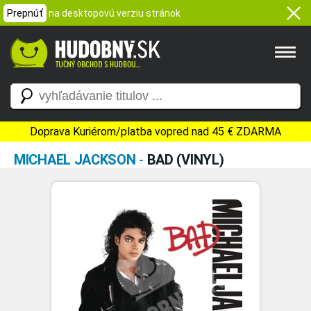
Prepnúť
na desktopovú verziu stránok
Doprava Kuriérom/platba vopred nad 45 € ZDARMA
MICHAEL JACKSON
-
BAD (VINYL)