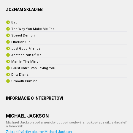
ZOZNAM SKLADIEB
Bad
The Way You Make Me Feel
Speed Demon
Liberian Girl
Just Good Friends
Another Part Of Me
Man In The Mirror
I Just Can't Stop Loving You
Dirty Diana
Smooth Criminal
INFORMÁCIE O INTERPRETOVI
MICHAEL JACKSON
Michael Jackson bol americký popový, soulový, a rockový spevák, skladateľ
a tanečník.
Zobraziť všetky albumy Michael Jackson