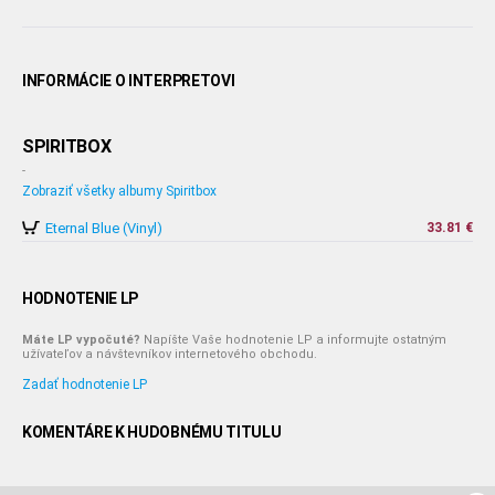
INFORMÁCIE O INTERPRETOVI
SPIRITBOX
-
Zobraziť všetky albumy Spiritbox
Eternal Blue (Vinyl)
33.81 €
HODNOTENIE LP
Máte LP vypočuté?
Napíšte Vaše hodnotenie LP a informujte ostatným
užívateľov a návštevníkov internetového obchodu.
Zadať hodnotenie LP
KOMENTÁRE K HUDOBNÉMU TITULU