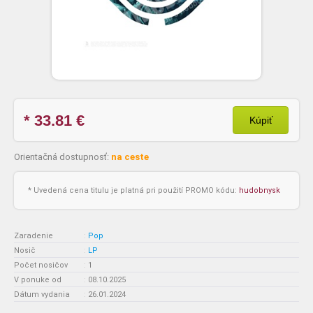
* 33.81
€
Kúpiť
Orientačná dostupnosť:
na ceste
* Uvedená cena titulu je platná pri použití PROMO kódu:
hudobnysk
Zaradenie
:
Pop
Nosič
:
LP
Počet nosičov
:
1
V ponuke od
:
08.10.2025
Dátum vydania
:
26.01.2024