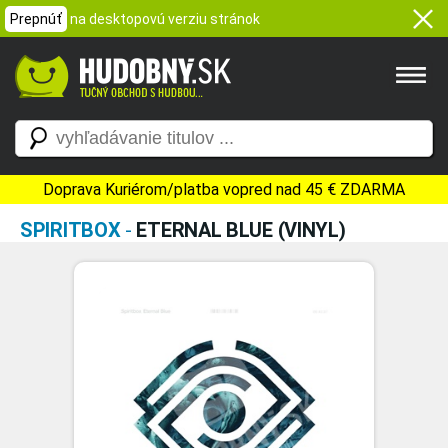
Prepnúť
na desktopovú verziu stránok
Doprava Kuriérom/platba vopred nad 45 € ZDARMA
SPIRITBOX
-
ETERNAL BLUE (VINYL)