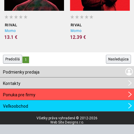
RIIVAL
RIVAL
Momo
Momo
13.1 €
12.39 €
Predošlá
Nasledujúca
1
Podmienky predaja
Kontakty
Ponuka pre firmy
Veľkoobchod
Všetky práva vyhradené © 2012-2026
Web Site Designs.r.o.