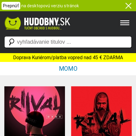
Prepnúť
na desktopovú verziu stránok
Doprava Kuriérom/platba vopred nad 45 € ZDARMA
MOMO