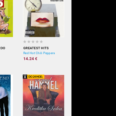
ZOO
GREATEST HITS
Red Hot Chili Peppers
14.24 €