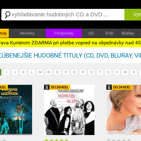
Vyh
tuly
Novinky
Predpredaj
CD
DVD
BluRay
ava Kuriérom ZDARMA pri platbe vopred na objednávky nad 4
ÚBENEJŠIE HUDOBNÉ TITULY (CD, DVD, BLURAY, VIN
I
J
K
L
M
N
O
P
Q
R
S
T
U
V
W
X