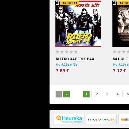
RITERO XAPERLE BAX
54 DOLE
Horkýže slíže
Horkýže s
7.59 €
7.12 €
<
>
1
2
3
4
5