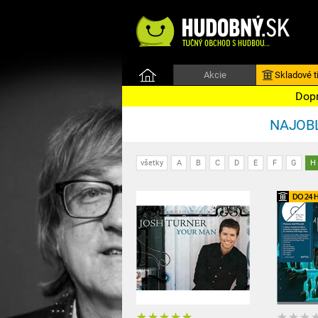
Akcie
Skladové ti
Dopr
NAJOBĽ
všetky
A
B
C
D
E
F
G
H