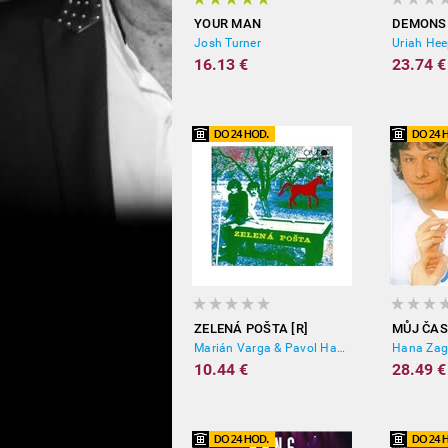
YOUR MAN
DEMONS
Josh Turner
Uriah He
16.13 €
23.74 €
ZELENÁ POŠTA [R]
MŮJ ČAS
Marián Varga & Pavol Hammel
Hana Zag
10.44 €
28.49 €