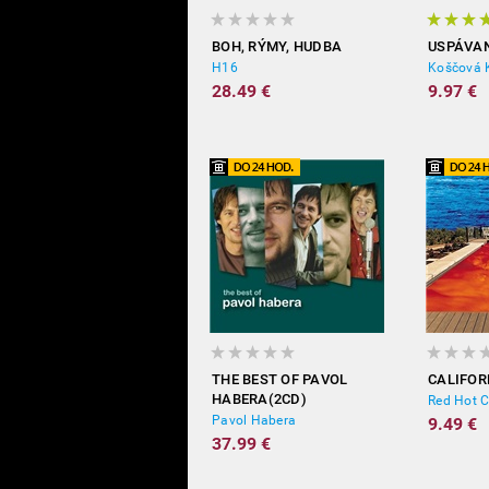
BOH, RÝMY, HUDBA
USPÁVA
H16
28.49 €
9.97 €
THE BEST OF PAVOL
CALIFOR
HABERA(2CD)
Red Hot C
Pavol Habera
9.49 €
37.99 €