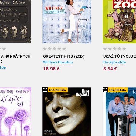
 A 40 KRÁTKYCH
GREATEST HITS (2CD)
UKÁŽ TÚ TVOJU 
2
Whitney Houston
Horkýže slíže
líže
18.98 €
8.54 €