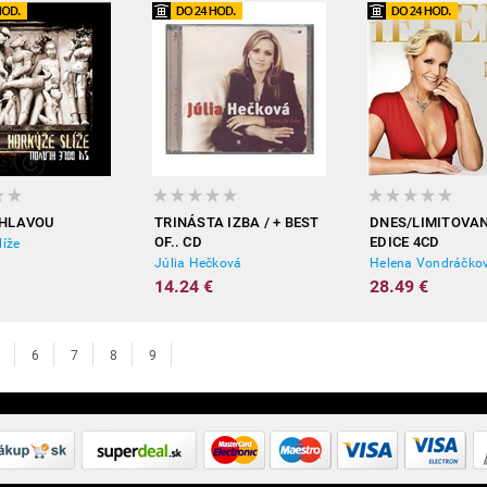
 HLAVOU
TRINÁSTA IZBA / + BEST
DNES/LIMITOVA
OF.. CD
EDICE 4CD
líže
Júlia Hečková
Helena Vondráčko
14.24 €
28.49 €
6
7
8
9