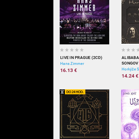
LIVE IN PRAGUE (2CD)
ALIBABA
SONGOV 
Hans Zimmer
Horkýže S
16.13 €
14.24 €