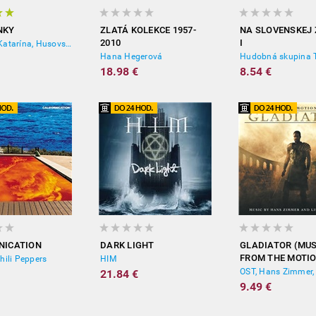
NKY
ZLATÁ KOLEKCE 1957-
NA SLOVENSKEJ
2010
I
Koščová Katarína, Husovský Martin, Husovská Veronika
Hana Hegerová
Hudobná skupina
18.98 €
8.54 €
NICATION
DARK LIGHT
GLADIATOR (MUS
FROM THE MOTI
hili Peppers
HIM
PICTURE)
21.84 €
9.49 €