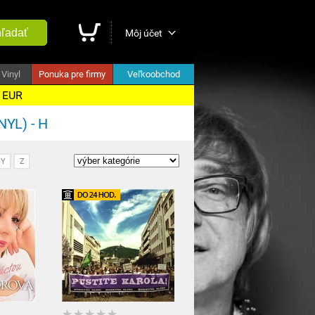
ľadať
Môj účet
Vinyl
Ponuka pre firmy
Veľkoobchod
5 EUR
YL) - H
Y
Z