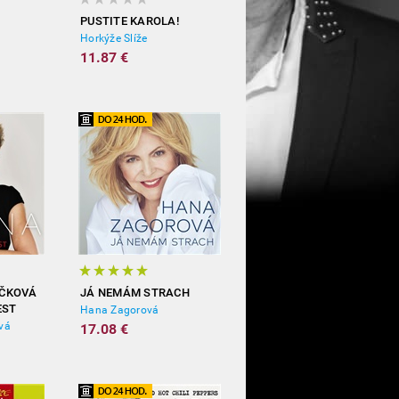
PUSTITE KAROLA!
Horkýže Slíže
11.87 €
ČKOVÁ
JÁ NEMÁM STRACH
EST
Hana Zagorová
vá
17.08 €