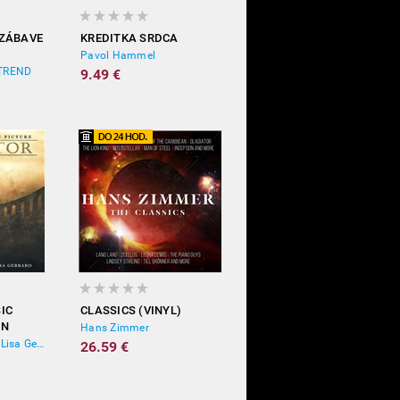
 ZÁBAVE
KREDITKA SRDCA
Pavol Hammel
 TREND
9.49 €
IC
CLASSICS (VINYL)
ON
Hans Zimmer
OST, Hans Zimmer, Lisa Gerrard
26.59 €