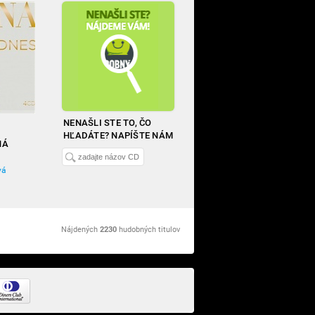
NENAŠLI STE TO, ČO
HĽADÁTE? NAPÍŠTE NÁM
NÁ
vá
Nájdených
2230
hudobných titulov