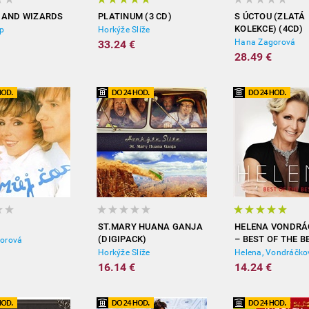
 AND WIZARDS
PLATINUM (3 CD)
S ÚCTOU (ZLATÁ
KOLEKCE) (4CD)
ep
Horkýže Slíže
Hana Zagorová
33.24 €
28.49 €
ST.MARY HUANA GANJA
HELENA VONDRÁ
(DIGIPACK)
– BEST OF THE B
orová
(2CD)
Horkýže Slíže
Helena, Vondráčko
16.14 €
14.24 €