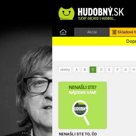
Akcie
Skladové ti
Dopr
všetky
A
B
C
D
E
F
G
H
NENAŠLI STE TO, ČO