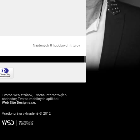
Nájdených
0
hudobných titulov
Tvorba web stránok
,
Tvorba internetových
obchodov
,
Tvorba mobilných aplikácií
Web Site Design s.r.o.
Všetky práva vyhradené © 2012