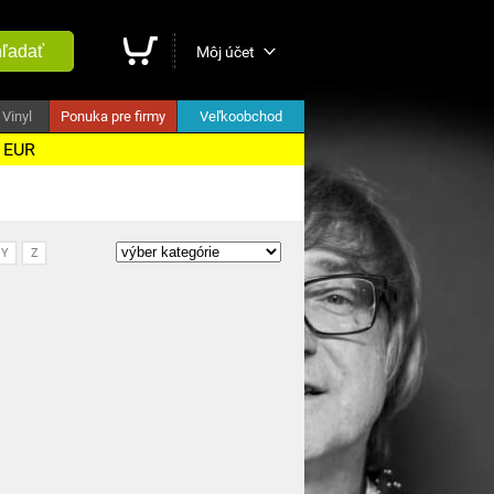
ľadať
Môj účet
Vinyl
Ponuka pre firmy
Veľkoobchod
5 EUR
Y
Z