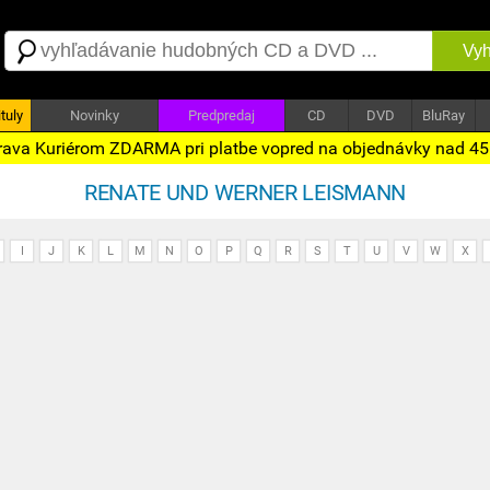
Vyh
tuly
Novinky
Predpredaj
CD
DVD
BluRay
ava Kuriérom ZDARMA pri platbe vopred na objednávky nad 4
RENATE UND WERNER LEISMANN
I
J
K
L
M
N
O
P
Q
R
S
T
U
V
W
X