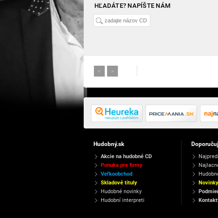
HĽADÁTE? NAPÍŠTE NÁM
<
>
Hudobný.sk
Doporuču
Akcie na hudobné CD
Najpred
Ponuka pre firmy
Najlacn
Veľkoobchod
Hudobn
Skladové tituly
Novink
Hudobné novinky
Podmien
Hudobní interpreti
Kontakt