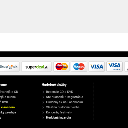
jeme
Hudobné služby
ávanejšie CD
Recenzie CD a DVD
ejšia hudba
Ste hudobník? Registrácia
é DVD
Hudobný.sk na Facebooku
y e-mailom
Vlastná hudobná tvorba
ky predaja
Koncerty, festivaly
y
Hudobná inzercia