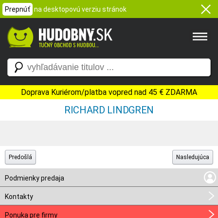
Prepnúť
na desktopovú verziu stránok
Doprava Kuriérom/platba vopred nad 45 € ZDARMA
RICHARD LINDGREN
Predošlá
Nasledujúca
Podmienky predaja
Kontakty
Ponuka pre firmy