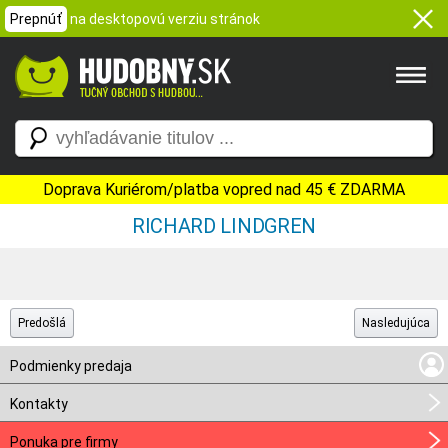
Prepnúť
na desktopovú verziu stránok
Doprava Kuriérom/platba vopred nad 45 € ZDARMA
RICHARD LINDGREN
Predošlá
Nasledujúca
Podmienky predaja
Kontakty
Ponuka pre firmy