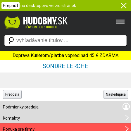
Prepnúť
na desktopovú verziu stránok
Doprava Kuriérom/platba vopred nad 45 € ZDARMA
SONDRE LERCHE
Predošlá
Nasledujúca
Podmienky predaja
Kontakty
Ponuka pre firmy