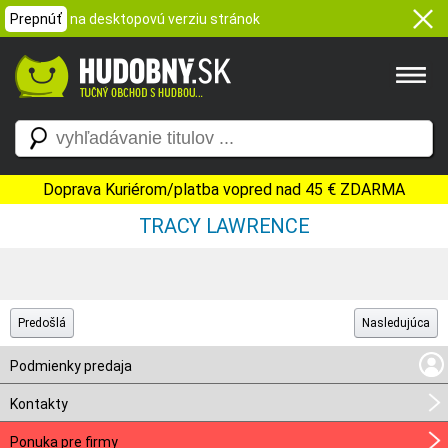
Prepnúť
na desktopovú verziu stránok
Doprava Kuriérom/platba vopred nad 45 € ZDARMA
TRACY LAWRENCE
Predošlá
Nasledujúca
Podmienky predaja
Kontakty
Ponuka pre firmy