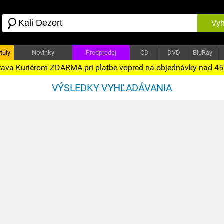
Vyh
tuly
Novinky
Predpredaj
CD
DVD
BluRay
ava Kuriérom ZDARMA pri platbe vopred na objednávky nad 4
VÝSLEDKY VYHĽADÁVANIA