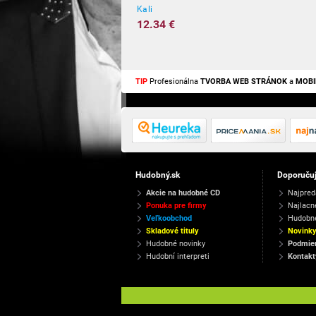
Kali
12.34 €
TIP
Profesionálna
TVORBA WEB STRÁNOK
a
MOBI
Hudobný.sk
Doporuču
Akcie na hudobné CD
Najpred
Ponuka pre firmy
Najlacn
Veľkoobchod
Hudobn
Skladové tituly
Novink
Hudobné novinky
Podmien
Hudobní interpreti
Kontakt