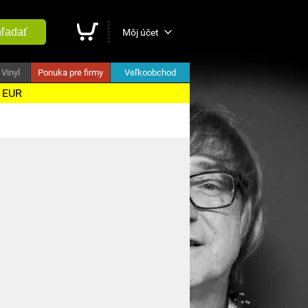
ľadať
Môj účet
Vinyl
Ponuka pre firmy
Veľkoobchod
5 EUR