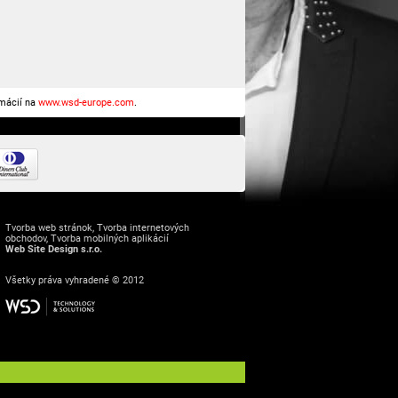
rmácií na
www.wsd-europe.com
.
Tvorba web stránok
,
Tvorba internetových
obchodov
,
Tvorba mobilných aplikácií
Web Site Design s.r.o.
Všetky práva vyhradené © 2012