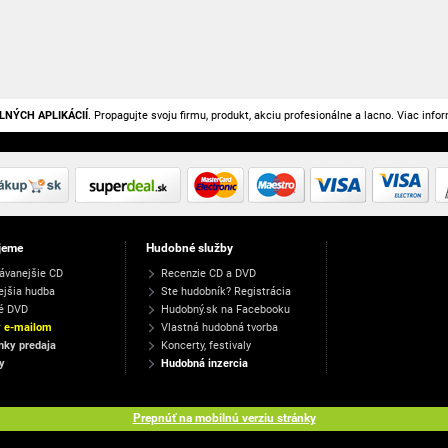
LNÝCH APLIKÁCIÍ
. Propagujte svoju firmu, produkt, akciu profesionálne a lacno. Viac info
jeme
Hudobné služby
ávanejšie CD
Recenzie CD a DVD
ejšia hudba
Ste hudobník? Registrácia
é DVD
Hudobný.sk na Facebooku
y e-mailom
Vlastná hudobná tvorba
ky predaja
Koncerty, festivaly
y
Hudobná inzercia
Prepnúť na mobilnú verziu stránky